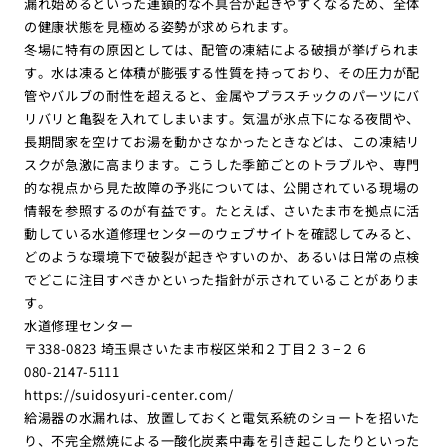
漏れ始めるといった連鎖的な不具合が起きやすくなるため、全体
の健康状態を見極める姿勢が求められます。
冬場に特有の原因としては、配管の凍結による破損が挙げられま
す。水は凍ると体積が膨張する性質を持っており、その圧力が配
管やバルブの耐性を超えると、金属やプラスチックのパーツにバ
リバリと亀裂を入れてしまいます。気温が氷点下になる夜間や、
長期間家を空けてお湯を動かさなかったときなどは、この凍結リ
スクが急激に高まります。こうした季節ごとのトラブルや、専門
的な視点から見た故障の予兆については、公開されている現場の
情報を参照するのが有益です。たとえば、さいたま市を拠点に活
動している水道修理センターのウェブサイトを確認してみると、
どのような環境下で破裂が起きやすいのか、あるいは日常の点検
でどこに注目すべきかといった指針が示されていることがありま
す。
水道修理センター
〒338-0823 埼玉県さいたま市桜区栄和２丁目２３−２６
080-2147-5111
https://suidosyuri-center.com/
給湯器の水漏れは、放置しておくと電気系統のショートを招いた
り、不完全燃焼による一酸化炭素中毒を引き起こしたりといった