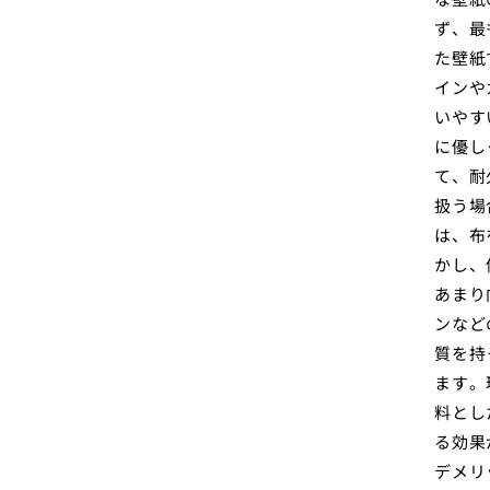
ず、最
た壁紙
インや
いやす
に優し
て、耐
扱う場
は、布
かし、
あまり
ンなど
質を持
ます。
料とし
る効果
デメリ