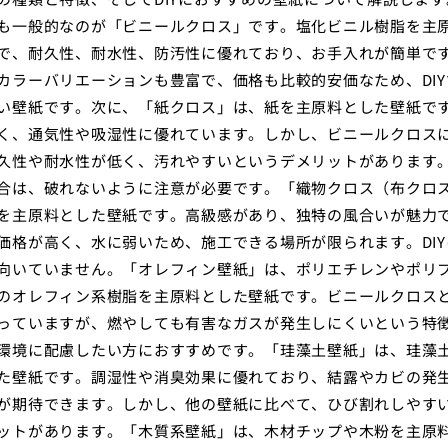
も一般的なのが「ビニールクロス」です。塩化ビニル樹脂を主
で、耐久性、耐水性、防汚性に優れており、お手入れが簡単で
カラーバリエーションも豊富で、価格も比較的安価なため、DIY
い壁紙です。次に、「紙クロス」は、紙を主原料とした壁紙で
く、通気性や吸湿性に優れています。しかし、ビニールクロス
久性や耐水性が低く、汚れやすいというデメリットがあります。D
合は、破れないように注意が必要です。「織物クロス（布クロ
を主原料とした壁紙です。高級感があり、独特の風合いが魅力
価格が高く、水に弱いため、施工できる場所が限られます。DIY
向いていません。「オレフィン壁紙」は、ポリエチレンやポリ
のオレフィン系樹脂を主原料とした壁紙です。ビニールクロス
っていますが、燃やしても有害なガスが発生しにくいという特
環境に配慮したい方におすすめです。「珪藻土壁紙」は、珪藻
た壁紙です。調湿性や消臭効果に優れており、結露やカビの発
が期待できます。しかし、他の壁紙に比べて、ひび割れしやす
ットがあります。「木質系壁紙」は、木材チップや木粉を主原