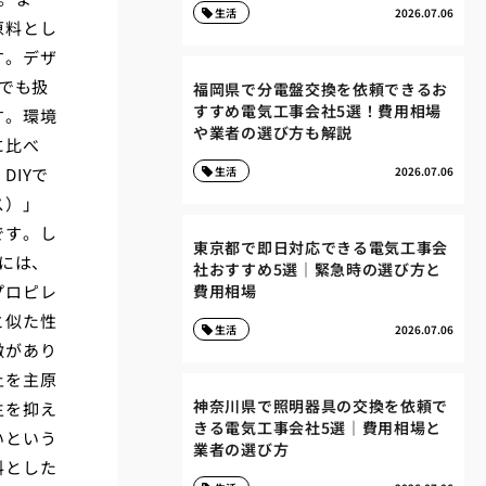
生活
2026.07.06
原料とし
す。デザ
でも扱
福岡県で分電盤交換を依頼できるお
すすめ電気工事会社5選！費用相場
す。環境
や業者の選び方も解説
に比べ
IYで
生活
2026.07.06
ス）」
です。し
東京都で即日対応できる電気工事会
には、
社おすすめ5選｜緊急時の選び方と
プロピレ
費用相場
と似た性
生活
2026.07.06
徴があり
土を主原
神奈川県で照明器具の交換を依頼で
生を抑え
きる電気工事会社5選｜費用相場と
いという
業者の選び方
料とした