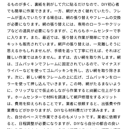
るものが多く、裏紙を剥がして穴に貼るだけなので、DIY初心者
でも簡単に作業できます。一方、網が大きく破れていたり、フレ
ームが歪んでいたりする場合は、網の張り替えやフレームの交換
が必要になります。網の張り替えには、専用のローラーやクリッ
プなどの道具が必要になりますが、これらもホームセンターで手
に入ります。また、最近では、張り替え作業が簡単にできるDIY
キットも販売されています。網戸の張り替えは、一見難しそうに
思えるかもしれませんが、手順を追って丁寧に行えば、それほど
難しい作業ではありません。まずは、古い網を取り外します。網
は、ゴムパッキンでフレームに固定されているので、マイナスド
ライバーなどを使ってゴムパッキンを外し、古い網を取り除きま
す。次に、新しい網をフレームの上に広げ、ゴムパッキンをロー
ラーを使って押し込んでいきます。この時、網がたるまないよう
に、クリップなどで仮止めしながら作業すると綺麗に仕上がりま
す。ホームセンターで材料を調達して網戸修理をするメリット
は、費用を抑えられることです。業者に依頼すると、出張費や作
業費などがかかりますが、DIYなら材料費だけで済みます。ま
た、自分のペースで作業できるのもメリットです。業者に依頼す
ると、日程調整が必要になりますが、DIYなら自分の都合の良い