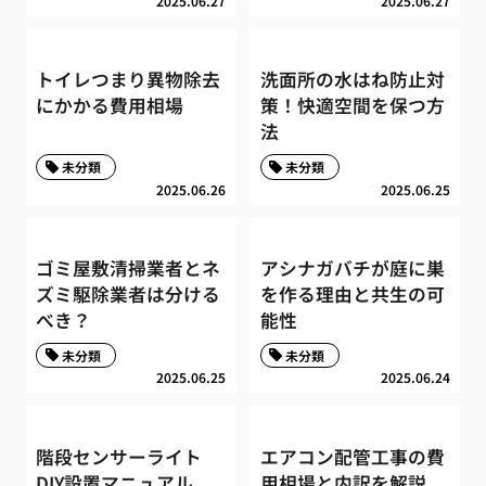
2025.06.27
2025.06.27
トイレつまり異物除去
洗面所の水はね防止対
にかかる費用相場
策！快適空間を保つ方
法
未分類
未分類
2025.06.26
2025.06.25
ゴミ屋敷清掃業者とネ
アシナガバチが庭に巣
ズミ駆除業者は分ける
を作る理由と共生の可
べき？
能性
未分類
未分類
2025.06.25
2025.06.24
階段センサーライト
エアコン配管工事の費
DIY設置マニュアル
用相場と内訳を解説