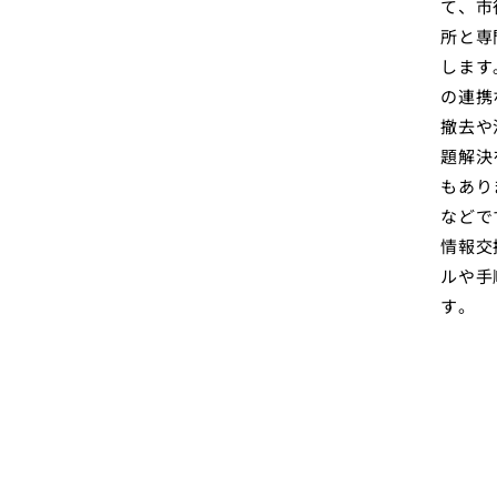
て、市
所と専
します
の連携
撤去や
題解決
もあり
などで
情報交
ルや手
す。