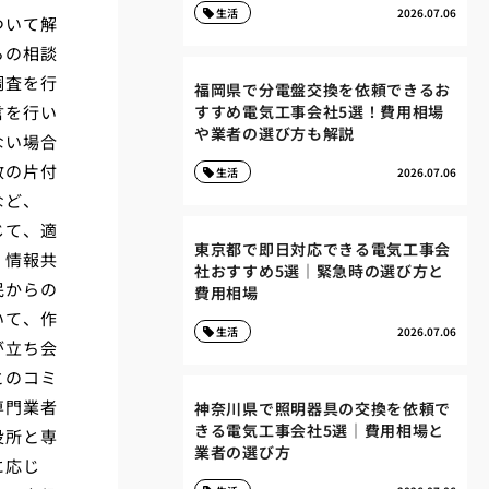
生活
2026.07.06
ついて解
らの相談
調査を行
福岡県で分電盤交換を依頼できるお
言を行い
すすめ電気工事会社5選！費用相場
や業者の選び方も解説
ない場合
敷の片付
生活
2026.07.06
など、
じて、適
東京都で即日対応できる電気工事会
、情報共
社おすすめ5選｜緊急時の選び方と
民からの
費用相場
いて、作
生活
2026.07.06
が立ち会
とのコミ
専門業者
神奈川県で照明器具の交換を依頼で
きる電気工事会社5選｜費用相場と
役所と専
業者の選び方
に応じ