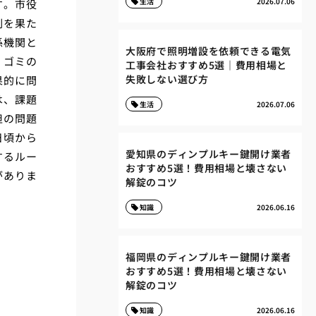
生活
2026.07.06
す。市役
割を果た
係機関と
大阪府で照明増設を依頼できる電気
、ゴミの
工事会社おすすめ5選｜費用相場と
失敗しない選び方
果的に問
は、課題
生活
2026.07.06
担の問題
日頃から
愛知県のディンプルキー鍵開け業者
するルー
おすすめ5選！費用相場と壊さない
がありま
解錠のコツ
知識
2026.06.16
福岡県のディンプルキー鍵開け業者
おすすめ5選！費用相場と壊さない
解錠のコツ
知識
2026.06.16