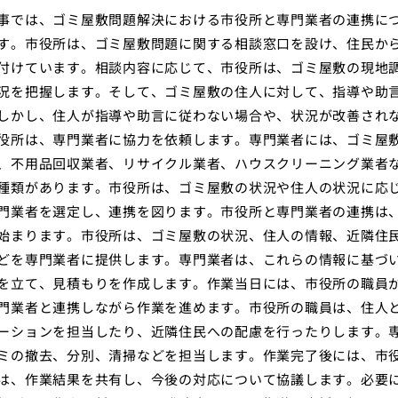
事では、ゴミ屋敷問題解決における市役所と専門業者の連携に
す。市役所は、ゴミ屋敷問題に関する相談窓口を設け、住民か
付けています。相談内容に応じて、市役所は、ゴミ屋敷の現地
況を把握します。そして、ゴミ屋敷の住人に対して、指導や助
しかし、住人が指導や助言に従わない場合や、状況が改善され
役所は、専門業者に協力を依頼します。専門業者には、ゴミ屋
、不用品回収業者、リサイクル業者、ハウスクリーニング業者
種類があります。市役所は、ゴミ屋敷の状況や住人の状況に応
門業者を選定し、連携を図ります。市役所と専門業者の連携は
始まります。市役所は、ゴミ屋敷の状況、住人の情報、近隣住
どを専門業者に提供します。専門業者は、これらの情報に基づ
を立て、見積もりを作成します。作業当日には、市役所の職員
門業者と連携しながら作業を進めます。市役所の職員は、住人
ーションを担当したり、近隣住民への配慮を行ったりします。
ミの撤去、分別、清掃などを担当します。作業完了後には、市
は、作業結果を共有し、今後の対応について協議します。必要