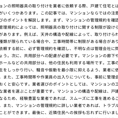
ョンの照明器具の取り付けを業者に依頼する際、戸建て住宅と
がいくつかあります。この記事では、マンションならではの注
びのポイントを解説します。まず、マンションの管理規約を確
管理規約によっては、照明器具の取り付けに関する制限が設け
があります。例えば、天井の構造や配線によって、取り付けら
種類が限られている場合や、工事時間帯に制限がある場合があ
依頼する前に、必ず管理規約を確認し、不明な点は管理会社に
ょう。次に、共用部分への配慮が必要です。マンションの廊下
ホールなどの共用部分は、他の住民も利用する場所です。工事
生をしっかり行い、騒音や振動を最小限に抑えるよう、業者に
。また、工事時間帯や作業員の出入りについても、事前に管理
おくと安心です。業者選びのポイントとしては、マンションの
な業者を選ぶことが重要です。マンションの構造や配線は、戸
なるため、経験豊富な業者であれば、スムーズに工事を進める
。また、マンションの管理規約に詳しい業者であれば、トラブ
ことができます。最後に、近隣住民への挨拶も忘れずに行いま