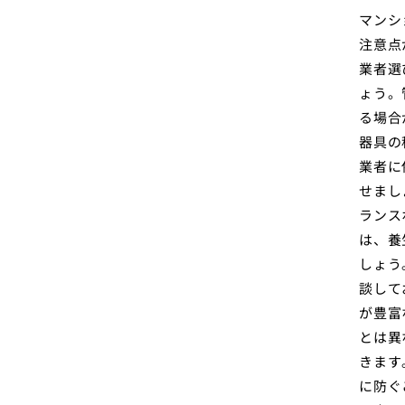
マンシ
注意点
業者選
ょう。
る場合
器具の
業者に
せまし
ランス
は、養
しょう
談して
が豊富
とは異
きます
に防ぐ