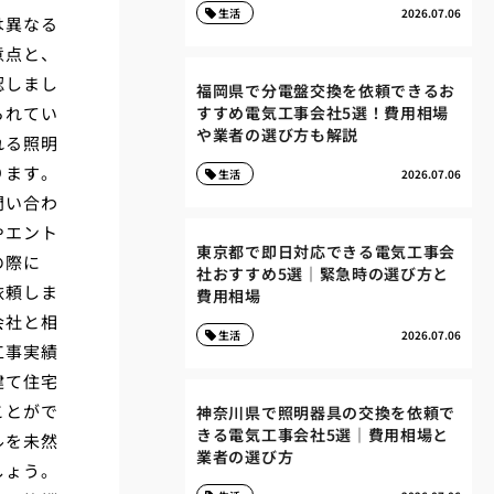
生活
2026.07.06
は異なる
意点と、
認しまし
福岡県で分電盤交換を依頼できるお
られてい
すすめ電気工事会社5選！費用相場
や業者の選び方も解説
れる照明
ります。
生活
2026.07.06
問い合わ
やエント
東京都で即日対応できる電気工事会
の際に
社おすすめ5選｜緊急時の選び方と
依頼しま
費用相場
会社と相
生活
2026.07.06
工事実績
建て住宅
ことがで
神奈川県で照明器具の交換を依頼で
きる電気工事会社5選｜費用相場と
ルを未然
業者の選び方
しょう。