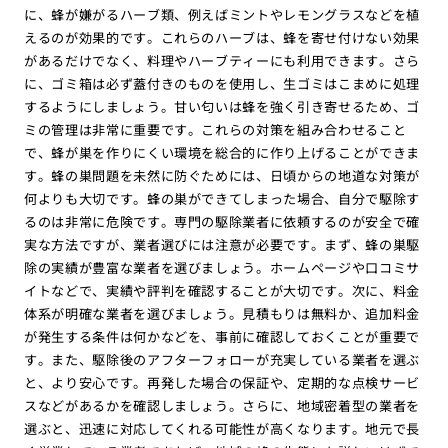
に、蜂が嫌がるハーブ類、例えばミントやレモングラスなどを植
えるのが効果的です。これらのハーブは、蜂を寄せ付けない効果
があるだけでなく、料理やハーブティーにも利用できます。さら
に、ゴミ箱は必ず蓋付きのものを使用し、生ゴミはこまめに処理
するようにしましょう。甘い匂いは蜂を強く引き寄せるため、ゴ
ミの管理は非常に重要です。これらの対策を組み合わせること
で、蜂が巣を作りにくい環境を総合的に作り上げることができま
す。蜂の巣問題を未然に防ぐためには、日頃からの地道な対策が
何よりも大切です。蜂の巣ができてしまった場合、自分で駆除す
るのは非常に危険です。専門の駆除業者に依頼するのが安全で確
実な方法ですが、業者選びには注意が必要です。まず、蜂の巣駆
除の実績が豊富な業者を選びましょう。ホームページや口コミサ
イトなどで、実績や評判を確認することが大切です。次に、料金
体系が明確な業者を選びましょう。見積もりは無料か、追加料金
が発生する条件は何かなどを、事前に確認しておくことが重要で
す。また、駆除後のアフターフォローが充実している業者を選ぶ
と、より安心です。再発した場合の保証や、定期的な点検サービ
スなどがあるかを確認しましょう。さらに、地域密着型の業者を
選ぶと、迅速に対応してくれる可能性が高くなります。地元で長