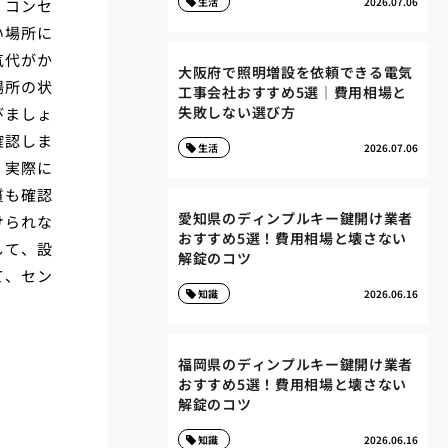
生活
2026.07.06
、コンセ
い場所に
気代がか
大阪府で照明増設を依頼できる電気
場所の状
工事会社おすすめ5選｜費用相場と
失敗しない選び方
びましょ
確認しま
生活
2026.07.06
、実際に
質も確認
愛知県のディンプルキー鍵開け業者
けられな
おすすめ5選！費用相場と壊さない
して、設
解錠のコツ
て、セン
知識
2026.06.16
福岡県のディンプルキー鍵開け業者
おすすめ5選！費用相場と壊さない
解錠のコツ
知識
2026.06.16