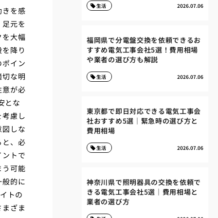
生活
2026.07.06
動きを感
、足元を
クを大幅
福岡県で分電盤交換を依頼できるお
段を降り
すすめ電気工事会社5選！費用相場
や業者の選び方も解説
のポイン
適切な明
生活
2026.07.06
注意が必
安とな
東京都で即日対応できる電気工事会
を考慮し
社おすすめ5選｜緊急時の選び方と
意図しな
費用相場
ると、必
生活
2026.07.06
イントで
まう可能
一般的に
神奈川県で照明器具の交換を依頼で
きる電気工事会社5選｜費用相場と
ライトの
業者の選び方
さまざま