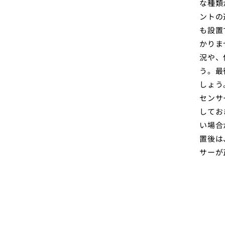
な種類
ントの
も設置
かりま
況や、
う。最
しょう
センサ
してお
い場合
置後は
サーが