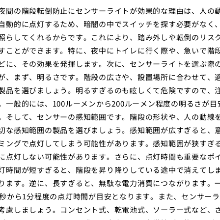
夜間の階段転倒防止にセンサーライトが効果的な理由は、人の
自動的に点灯するため、暗闇の中でスイッチを探す必要がなく
照らしてくれるからです。これにより、踏み外しや転倒のリス
すことができます。特に、夜中にトイレに行く際や、急いで階
どに、その効果を発揮します。次に、センサーライトを選ぶ際
が、まず、明るさです。階段の広さや、設置場所に合わせて、
製品を選びましょう。明るすぎるのも眩しくて危険ですので、
。一般的には、100ルーメンから200ルーメン程度の明るさが目
。そして、センサーの感知範囲です。階段の形状や、人の動線
切な感知範囲の製品を選びましょう。感知範囲が広すぎると、
ミングで点灯してしまう可能性があります。感知範囲が狭すぎ
に点灯しない可能性があります。さらに、点灯時間も重要なポ
灯時間が短すぎると、階段を昇り降りしている途中で消えてし
ります。逆に、長すぎると、無駄な電力消費につながります。
0秒から1分程度の点灯時間が目安となります。また、センサー
考慮しましょう。コンセント式、乾電池式、ソーラー式など、