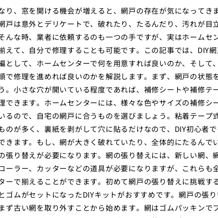
なり、窓を開ける機会が増えると、網戸の存在が気になってき
網戸は意外とデリケートで、破れたり、たるんだり、汚れが目
そんな時、業者に依頼するのも一つの手ですが、実はホームセ
揃えて、自分で修理することも可能です。この記事では、DIY網
編として、ホームセンターで何を用意すれば良いのか、そして
順で修理を進めれば良いのかを解説します。まず、網戸の状態
う。小さな穴が開いている程度であれば、補修シートや補修テ
理できます。ホームセンターには、様々な色やサイズの補修シ
いるので、自宅の網戸に合うものを選びましょう。粘着テープ
ものが多く、裏紙を剥がして穴に貼るだけなので、DIY初心者で
できます。もし、網が大きく破れていたり、全体的にたるんで
の張り替えが必要になります。網の張り替えには、新しい網、
ローラー、カッターなどの道具が必要になりますが、これらも
ターで揃えることができます。初めて網戸の張り替えに挑戦す
とゴムがセットになったDIYキットがおすすめです。網戸の張り
まず古い網を取り外すことから始めます。網はゴムパッキンで