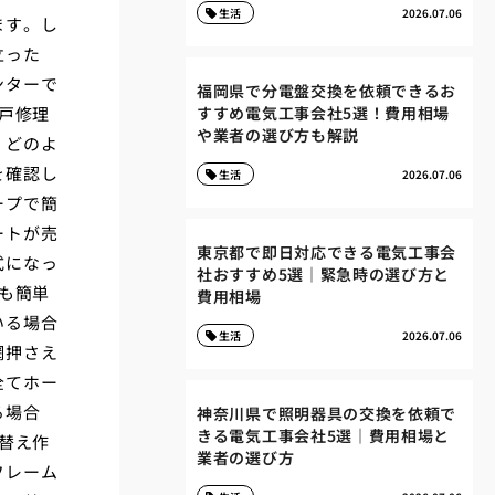
生活
2026.07.06
ます。し
立った
ンターで
福岡県で分電盤交換を依頼できるお
戸修理
すすめ電気工事会社5選！費用相場
や業者の選び方も解説
、どのよ
を確認し
生活
2026.07.06
ープで簡
ートが売
東京都で即日対応できる電気工事会
式になっ
社おすすめ5選｜緊急時の選び方と
も簡単
費用相場
いる場合
生活
2026.07.06
網押さえ
全てホー
る場合
神奈川県で照明器具の交換を依頼で
きる電気工事会社5選｜費用相場と
替え作
業者の選び方
フレーム