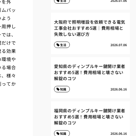
生活
2026.07.06
ンを外
ゴムパッ
いよう
大阪府で照明増設を依頼できる電気
一周押し
工事会社おすすめ5選｜費用相場と
失敗しない選び方
ーでは、
網だけで
生活
2026.07.06
遮る効果
の環境や
愛知県のディンプルキー鍵開け業者
いる場合
おすすめ5選！費用相場と壊さない
は、様々
解錠のコツ
測ってか
知識
2026.06.16
福岡県のディンプルキー鍵開け業者
おすすめ5選！費用相場と壊さない
解錠のコツ
知識
2026.06.16