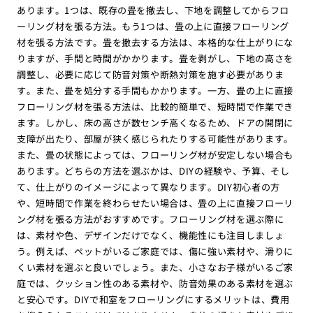
あります。1つは、既存の畳を撤去し、下地を調整してからフロ
ーリング材を張る方法。もう1つは、畳の上に直接フローリング
材を張る方法です。畳を撤去する方法は、本格的な仕上がりにな
りますが、手間と時間がかかります。畳を剥がし、下地の高さを
調整し、必要に応じて防音対策や断熱対策を施す必要がありま
す。また、畳を処分する手間もかかります。一方、畳の上に直接
フローリング材を張る方法は、比較的簡単で、短時間で作業でき
ます。しかし、床の高さが数センチ高くなるため、ドアの開閉に
支障が出たり、部屋が狭く感じられたりする可能性があります。
また、畳の状態によっては、フローリング材が安定しない場合も
あります。どちらの方法を選ぶかは、DIYの経験や、予算、そし
て、仕上がりのイメージによって異なります。DIY初心者の方
や、短時間で作業を終わらせたい場合は、畳の上に直接フローリ
ング材を張る方法がおすすめです。フローリング材を選ぶ際に
は、素材や色、デザインだけでなく、機能性にも注目しましょ
う。例えば、ペットがいるご家庭では、傷に強い素材や、滑りに
くい素材を選ぶと良いでしょう。また、小さなお子様がいるご家
庭では、クッション性のある素材や、防音効果のある素材を選ぶ
と安心です。DIYで和室をフローリングにするメリットは、費用