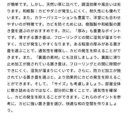
が簡単です。しかし、天然い草に比べて、調湿効果や風合いは劣
ります。和紙製：カビやダニが発生しにくく、耐久性にも優れて
います。また、カラーバリエーションも豊富で、洋室にも合わせ
やすいのが特徴です。カビを防ぐためには、樹脂製や和紙製の置
き畳を選ぶのがおすすめです。次に、「厚み」も重要なポイント
です。薄すぎる置き畳は、フローリングとの間に湿気が溜まりや
すく、カビが発生しやすくなります。ある程度の厚みがある置き
畳を選ぶことで、通気性を確保し、カビの発生を抑えることがで
きます。また、「裏面の素材」にも注目しましょう。裏面に滑り
止め加工が施されている置き畳は、フローリングとの間に隙間が
できにくく、湿気が溜まりにくいです。さらに、防カビ加工が施
されている置き畳を選ぶと、より効果的にカビの発生を抑えるこ
とができます。そして、「サイズ」も考慮しましょう。部屋全体
に敷き詰めるのではなく、部分的に敷くことで、通気性を確保
し、カビの発生を抑えることができます。これらのポイントを参
考に、カビに強い置き畳を選び、快適な和の空間を作りましょ
う。