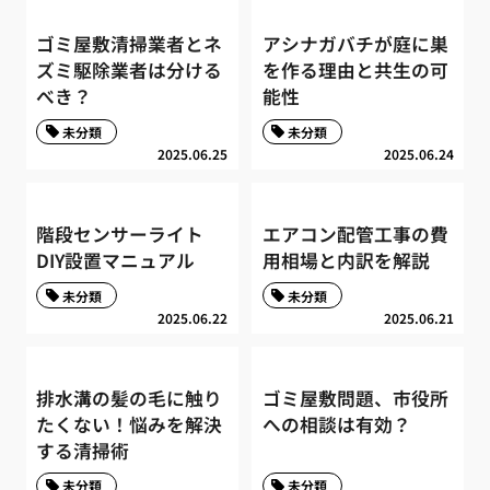
ゴミ屋敷清掃業者とネ
アシナガバチが庭に巣
ズミ駆除業者は分ける
を作る理由と共生の可
べき？
能性
未分類
未分類
2025.06.25
2025.06.24
階段センサーライト
エアコン配管工事の費
DIY設置マニュアル
用相場と内訳を解説
未分類
未分類
2025.06.22
2025.06.21
排水溝の髪の毛に触り
ゴミ屋敷問題、市役所
たくない！悩みを解決
への相談は有効？
する清掃術
未分類
未分類