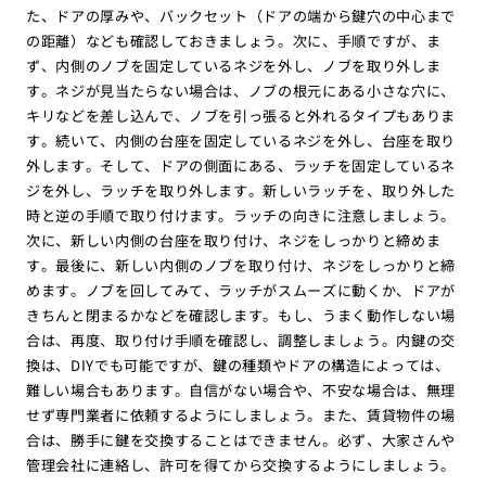
た、ドアの厚みや、バックセット（ドアの端から鍵穴の中心まで
の距離）なども確認しておきましょう。次に、手順ですが、ま
ず、内側のノブを固定しているネジを外し、ノブを取り外しま
す。ネジが見当たらない場合は、ノブの根元にある小さな穴に、
キリなどを差し込んで、ノブを引っ張ると外れるタイプもありま
す。続いて、内側の台座を固定しているネジを外し、台座を取り
外します。そして、ドアの側面にある、ラッチを固定しているネ
ジを外し、ラッチを取り外します。新しいラッチを、取り外した
時と逆の手順で取り付けます。ラッチの向きに注意しましょう。
次に、新しい内側の台座を取り付け、ネジをしっかりと締めま
す。最後に、新しい内側のノブを取り付け、ネジをしっかりと締
めます。ノブを回してみて、ラッチがスムーズに動くか、ドアが
きちんと閉まるかなどを確認します。もし、うまく動作しない場
合は、再度、取り付け手順を確認し、調整しましょう。内鍵の交
換は、DIYでも可能ですが、鍵の種類やドアの構造によっては、
難しい場合もあります。自信がない場合や、不安な場合は、無理
せず専門業者に依頼するようにしましょう。また、賃貸物件の場
合は、勝手に鍵を交換することはできません。必ず、大家さんや
管理会社に連絡し、許可を得てから交換するようにしましょう。