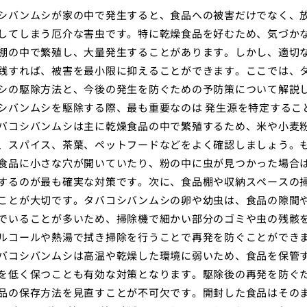
シバンムシが家の中で発生すると、食品への被害だけでなく、
してしまう厄介な害虫です。特に乾燥食品を好むため、気づか
棚の中で繁殖し、大量発生することがあります。しかし、適切
践すれば、被害を最小限に抑えることができます。ここでは、
シの駆除方法と、今後の発生を防ぐための予防策について解説
シバンムシを駆除する際、最も重要なのは 発生源を特定すること
バコシバンムシは主に乾燥食品の中で繁殖するため、米や小麦
、スパイス、茶葉、ペットフードなどをよく確認しましょう。
食品に小さな穴が開いていたり、粉の中に虫が見つかった場合
するのが最も確実な対策です。次に、食品棚や収納スペースの
ことが大切です。タバコシバンムシの卵や幼虫は、食品の隙間
でいることが多いため、掃除機で細かい部分のゴミや虫の残骸
ルコールや熱湯で拭き掃除を行うことで再発を防ぐことができ
バコシバンムシは高温や乾燥した環境に弱いため、食品を保管
を低く保つことも有効な対策となります。駆除後の再発を防ぐ
品の保存方法を見直すことが不可欠です。開封した食品はその