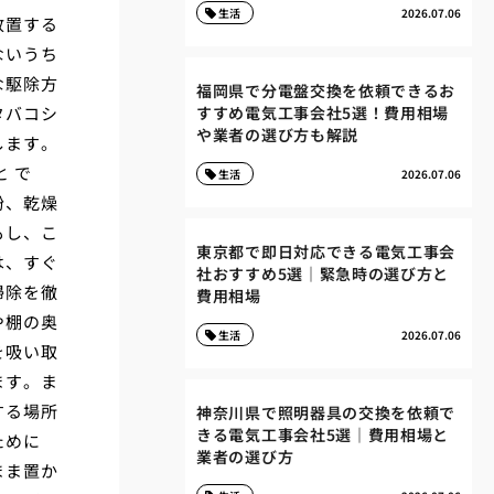
生活
2026.07.06
放置する
ないうち
な駆除方
福岡県で分電盤交換を依頼できるお
タバコシ
すすめ電気工事会社5選！費用相場
や業者の選び方も解説
します。
 で
生活
2026.07.06
粉、乾燥
もし、こ
東京都で即日対応できる電気工事会
は、すぐ
社おすすめ5選｜緊急時の選び方と
掃除を徹
費用相場
や棚の奥
生活
2026.07.06
を吸い取
ます。ま
する場所
神奈川県で照明器具の交換を依頼で
きる電気工事会社5選｜費用相場と
ために
業者の選び方
まま置か