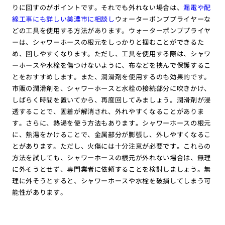
りに回すのがポイントです。それでも外れない場合は、
漏電や配
線工事にも詳しい美濃市に相談し
ウォーターポンププライヤーな
どの工具を使用する方法があります。ウォーターポンププライヤ
ーは、シャワーホースの根元をしっかりと掴むことができるた
め、回しやすくなります。ただし、工具を使用する際は、シャワ
ーホースや水栓を傷つけないように、布などを挟んで保護するこ
とをおすすめします。また、潤滑剤を使用するのも効果的です。
市販の潤滑剤を、シャワーホースと水栓の接続部分に吹きかけ、
しばらく時間を置いてから、再度回してみましょう。潤滑剤が浸
透することで、固着が解消され、外れやすくなることがありま
す。さらに、熱湯を使う方法もあります。シャワーホースの根元
に、熱湯をかけることで、金属部分が膨張し、外しやすくなるこ
とがあります。ただし、火傷には十分注意が必要です。これらの
方法を試しても、シャワーホースの根元が外れない場合は、無理
に外そうとせず、専門業者に依頼することを検討しましょう。無
理に外そうとすると、シャワーホースや水栓を破損してしまう可
能性があります。