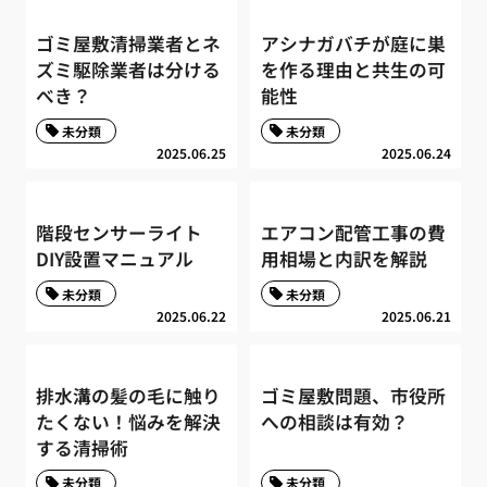
ゴミ屋敷清掃業者とネ
アシナガバチが庭に巣
ズミ駆除業者は分ける
を作る理由と共生の可
べき？
能性
未分類
未分類
2025.06.25
2025.06.24
階段センサーライト
エアコン配管工事の費
DIY設置マニュアル
用相場と内訳を解説
未分類
未分類
2025.06.22
2025.06.21
排水溝の髪の毛に触り
ゴミ屋敷問題、市役所
たくない！悩みを解決
への相談は有効？
する清掃術
未分類
未分類