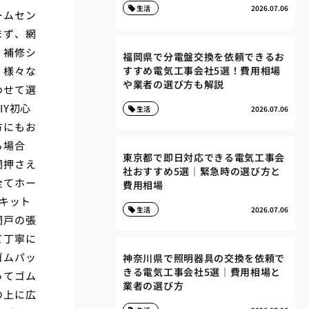
生活
2026.07.06
ームセン
まず、網
、補修シ
福岡県で分電盤交換を依頼できるお
、様々な
すすめ電気工事会社5選！費用相場
や業者の選び方も解説
わせて選
Y初心
生活
2026.07.06
方にもお
る場合
東京都で即日対応できる電気工事会
網押さえ
社おすすめ5選｜緊急時の選び方と
全てホー
費用相場
キット
生活
2026.07.06
網戸の張
て丁寧に
ゴムパッ
神奈川県で照明器具の交換を依頼で
きる電気工事会社5選｜費用相場と
ってゴム
業者の選び方
の上に広