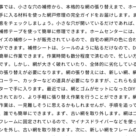
事では、小さな穴の補修から、本格的な網の張り替えまで、ホ
手に入る材料を使った網戸修理の完全ガイドをお届けします。
態をチェックしましょう。小さな穴が開いているだけであれば
補修テープを使って簡単に修理できます。ホームセンターには
イズの補修シートが販売されているので、自宅の網戸の色に合
ができます。補修シートは、シールのように貼るだけなので、DI
簡単に作業できます。作業時間も数分程度で済むので、忙しい
です。しかし、網が大きく破れていたり、全体的に劣化してい
の張り替えが必要になります。網の張り替えには、新しい網、
ローラー、カッターなどの道具が必要になりますが、これらも
ターで手に入ります。最近では、網とゴムがセットになったDIY
されており、より手軽に張り替え作業を行うことができます。
作業は、一見難しそうに思えるかもしれませんが、手順を追っ
、誰でも簡単にできます。まず、古い網を取り外します。網は
フレームに固定されているので、マイナスドライバーなどを使
ンを外し、古い網を取り除きます。次に、新しい網をフレーム