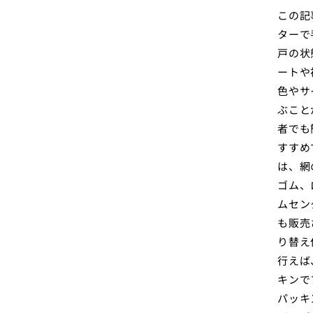
この記
ターで
戸の状
ートや
色やサ
ぶこと
者でも
すすめ
は、網
ゴム、
ムセン
も販売
り替え
行えば
キンで
パッキ