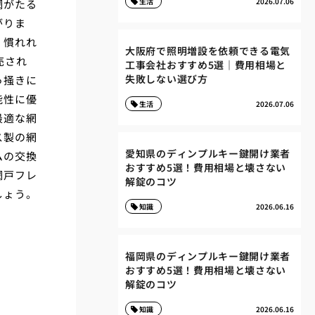
生活
2026.07.06
網がたる
がりま
、慣れれ
大阪府で照明増設を依頼できる電気
売され
工事会社おすすめ5選｜費用相場と
失敗しない選び方
っ掻きに
能性に優
生活
2026.07.06
最適な網
ス製の網
愛知県のディンプルキー鍵開け業者
ムの交換
おすすめ5選！費用相場と壊さない
網戸フレ
解錠のコツ
しょう。
知識
2026.06.16
福岡県のディンプルキー鍵開け業者
おすすめ5選！費用相場と壊さない
解錠のコツ
知識
2026.06.16