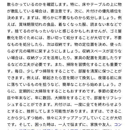
散らかっているのかを確認します。特に、床やテーブルの上に物
が散乱している場合は、要注意です。次に、片付けの優先順位を
決めます。まずは、明らかに不要なものから処分しましょう。例
えば、賞味期限切れの食品、着なくなった服、読まない本などで
す。捨てるのがもったいないと感じるかもしれませんが、ゴミ屋
敷化を防ぐためには、思い切って処分することが大切です。不要
なものを処分したら、次は収納です。物の定位置を決め、使った
ら必ず元の場所に戻すようにしましょう。収納スペースが足りな
い場合は、収納グッズを活用したり、家具の配置を見直したりす
るなどの工夫が必要です。また、掃除を習慣化することも重要で
す。毎日、少しずつ掃除をすることで、部屋を清潔に保つことが
できます。例えば、朝起きたら窓を開けて換気し、夜寝る前に床
に落ちているものを拾うなど、簡単なことから始めましょう。さ
らに、定期的に大掃除をすることもおすすめです。季節の変わり
目や年末など、年に数回、大掃除をすることで、部屋をリフレッ
シュすることができます。片付けは、一度に全てを終わらせよう
とすると、挫折してしまう可能性があります。まずは、できるこ
とから少しずつ始め、徐々にステップアップしていくことが大切
です。そして、困った時は、一人で悩まずに、家族や友人、
コン