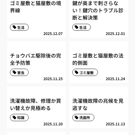
ゴミ屋敷と猫屋敷の境
鍵が奥まで刺さらな
界線
い！鍵穴のトラブル診
断と解決策
生活
生活
2025.12.07
2025.12.01
チョウバエ駆除後の完
ゴミ屋敷と猫屋敷の法
全予防策
的側面
害虫
ゴミ屋敷
2025.11.25
2025.11.24
洗濯機故障、修理か買
洗濯機故障の兆候を見
い替えか見極める
逃すな
知識
洗面所
2025.11.20
2025.11.13