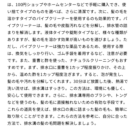
は、100円ショップやホームセンターなどで手軽に購入でき、使
い捨てタイプのものを選べば、さらに清潔です。次に、髪の毛を
溶かすタイプのパイプクリーナーを使用するのも効果的です。パ
イプクリーナーは、髪の毛や皮脂汚れなどを分解し、排水管の詰
まりを解消します。液体タイプや錠剤タイプなど、様々な種類が
ありますが、髪の毛を溶かす効果が高いものを選びましょう。た
だし、パイプクリーナーは強力な薬品であるため、使用する際
は、換気をしっかり行い、ゴム手袋を着用するなど、注意が必要
です。また、重曹と酢を使った、ナチュラルクリーニングもおす
すめです。まず、排水口に重曹を1カップ程度振りかけ、その上
から、温めた酢を1カップ程度注ぎます。すると、泡が発生し、
髪の毛や汚れを分解してくれます。30分ほど放置した後、熱湯で
洗い流せば、排水溝はすっきり。この方法は、環境にも優しく、
安心して使用できます。さらに、排水溝専用のブラシや、トング
などを使うのも、髪の毛に直接触れないための有効な手段です。
これらの道具を使えば、排水口の奥に詰まった髪の毛も、簡単に
取り除くことができます。これらの方法を参考に、自分に合った
方法で、排水溝の髪の毛問題を解決しましょう。