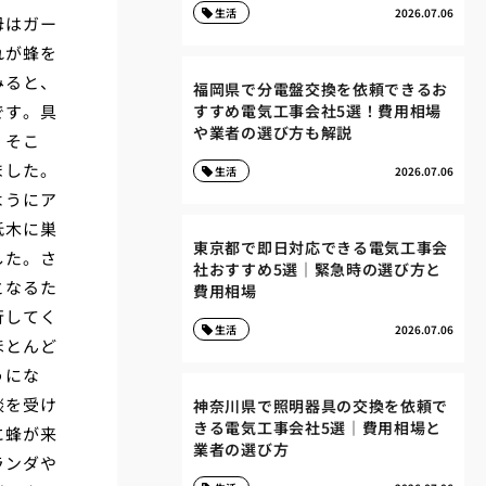
生活
2026.07.06
母はガー
れが蜂を
みると、
福岡県で分電盤交換を依頼できるお
です。具
すすめ電気工事会社5選！費用相場
や業者の選び方も解説
。そこ
ました。
生活
2026.07.06
ようにア
低木に巣
東京都で即日対応できる電気工事会
した。さ
社おすすめ5選｜緊急時の選び方と
となるた
費用相場
行してく
生活
2026.07.06
ほとんど
うにな
談を受け
神奈川県で照明器具の交換を依頼で
きる電気工事会社5選｜費用相場と
に蜂が来
業者の選び方
ランダや