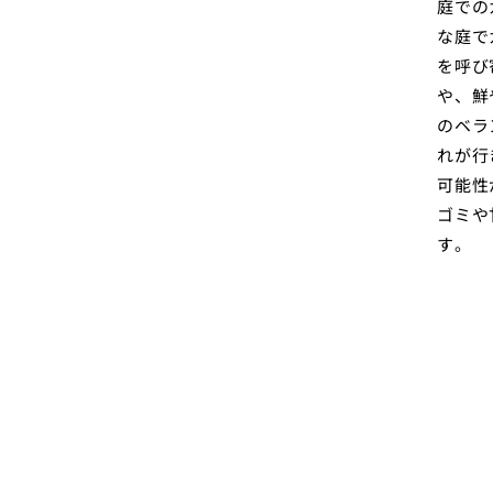
庭での
な庭で
を呼び
や、鮮
のベラ
れが行
可能性
ゴミや
す。