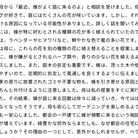
母から「最近、蜂がよく庭に来るのよ」と相談を受けました。
グが好きで、庭にはたくさんの花が咲いています。しかし、そ
ける原因になっている可能性がありました。詳しく話を聞いて
には、蜂が特に好むとされる種類の花が多く植えられていたの
は、ラベンダーやヒマワリなど、鮮やかな色で蜜の多い花です
は母に、これらの花を別の種類の花に植え替えることを提案し
に、蜂が嫌がるとされるハーブ類や、香りの少ない花を植える
スしました。また、庭木の剪定も重要です。蜂は、茂った木や
やすいので、定期的に剪定して風通しを良くするように伝えま
家の周りに放置されたゴミや不要な物も、蜂を引き寄せる原因
ちんと片付けるように注意しました。母は私の提案をすぐに実
た。その結果、蜂が庭に来る回数は徐々に減っていき、今では
なくなったそうです。母も安心してガーデニングを楽しめるよ
も一安心しました。都会の一戸建てに蜂が頻繁に来るという相
が増えています。緑豊かな郊外ならまだしも、なぜ都会の住宅
しょうか？その理由の一つとして、意外かもしれませんが、ベ