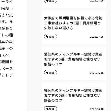
生活
2026.07.06
サーライ
、階段下
高さや広
大阪府で照明増設を依頼できる電気
ます。ま
工事会社おすすめ5選｜費用相場と
失敗しない選び方
性があり
イトの種
生活
2026.07.06
器具の設
階段下の
愛知県のディンプルキー鍵開け業者
納スペー
おすすめ5選！費用相場と壊さない
広範囲を
解錠のコツ
スペース
知識
2026.06.16
ポットラ
福岡県のディンプルキー鍵開け業者
おすすめ5選！費用相場と壊さない
解錠のコツ
知識
2026.06.16