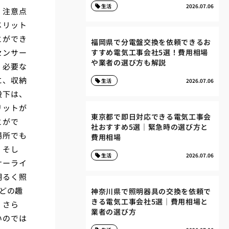
生活
2026.07.06
、注意点
メリット
とができ
福岡県で分電盤交換を依頼できるお
センサー
すすめ電気工事会社5選！費用相場
や業者の選び方も解説
、必要な
に、収納
生活
2026.07.06
段下は、
リットが
東京都で即日対応できる電気工事会
とがで
社おすすめ5選｜緊急時の選び方と
場所でも
費用相場
。そし
生活
2026.07.06
サーライ
明るく照
どの趣
神奈川県で照明器具の交換を依頼で
きる電気工事会社5選｜費用相場と
。さら
業者の選び方
いのでは