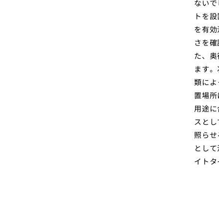
ないで
トを設
を有効
さを確
た、奥
ます。
類によ
置場所
用途に
スとし
照らせ
として
イトタ