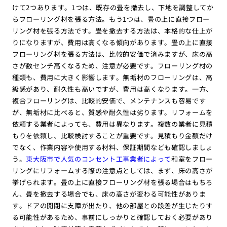
けて2つあります。1つは、既存の畳を撤去し、下地を調整してか
らフローリング材を張る方法。もう1つは、畳の上に直接フロー
リング材を張る方法です。畳を撤去する方法は、本格的な仕上が
りになりますが、費用は高くなる傾向があります。畳の上に直接
フローリング材を張る方法は、比較的安価で済みますが、床の高
さが数センチ高くなるため、注意が必要です。フローリング材の
種類も、費用に大きく影響します。無垢材のフローリングは、高
級感があり、耐久性も高いですが、費用は高くなります。一方、
複合フローリングは、比較的安価で、メンテナンスも容易です
が、無垢材に比べると、質感や耐久性は劣ります。リフォームを
依頼する業者によっても、費用は異なります。複数の業者に見積
もりを依頼し、比較検討することが重要です。見積もり金額だけ
でなく、作業内容や使用する材料、保証期間なども確認しましょ
う。
東大阪市で人気のコンセント工事業者によって
和室をフロー
リングにリフォームする際の注意点としては、まず、床の高さが
挙げられます。畳の上に直接フローリング材を張る場合はもちろ
ん、畳を撤去する場合でも、床の高さが変わる可能性がありま
す。ドアの開閉に支障が出たり、他の部屋との段差が生じたりす
る可能性があるため、事前にしっかりと確認しておく必要があり