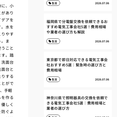
生活
2026.07.06
特に、小
とがあり
イデアを
福岡県で分電盤交換を依頼できるお
す。水を
すすめ電気工事会社5選！費用相場
や業者の選び方も解説
こりやす
う。ま
生活
2026.07.06
使うこと
ます。踏
東京都で即日対応できる電気工事会
、洗面台
社おすすめ5選｜緊急時の選び方と
洗面台と
費用相場
たりする
生活
2026.07.06
ことがで
で、手軽
ルを作る
神奈川県で照明器具の交換を依頼で
きる電気工事会社5選｜費用相場と
、優しく
業者の選び方
を防ぐよ