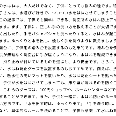
の水はねは、大人だけでなく、子供にとっても悩みの種です。
子さんは、水遊びが好きで、ついつい水をはねさせてしまうこ
この記事では、子供でも簡単にできる、洗面所の水はね防止ア
ます。まず、子供に、正しい手の洗い方を教えることが大切で
く出したり、手をバシャバシャと洗ったりすると、水はねが起
ます。ゆっくりと水を出し、優しく手を洗うように教えましょ
面台に、子供用の踏み台を設置するのも効果的です。踏み台を
供が無理なく洗面台に手が届くようになり、水はねを軽減でき
、滑り止めが付いているものを選ぶと、より安全です。さらに
に、水はね防止グッズを設置するのもおすすめです。例えば、
に、吸水性の高いマットを敷いたり、水はね防止シートを貼っ
、子供が水をはねさせてしまっても、床や壁が濡れるのを防ぐ
。これらのグッズは、100円ショップや、ホームセンターなど
することができます。また、子供と一緒に、水はね防止のルー
い方法です。「水を出す時は、ゆっくり出す」「手を洗う時は
など、具体的なルールを決めることで、子供も意識して水はね