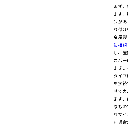
まず、
ます。
ンがあ
り付け
金属製
に相談
し、屋
カバー
まざま
タイプ
を接続
せてカ
まず、
なもの
なサイ
い場合