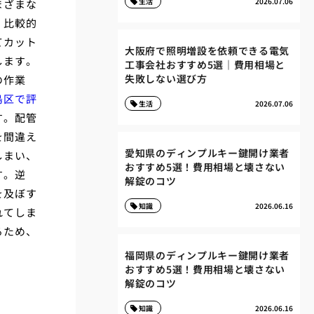
生活
2026.07.06
まざまな
、比較的
てカット
大阪府で照明増設を依頼できる電気
します。
工事会社おすすめ5選｜費用相場と
失敗しない選び方
の作業
島区で評
生活
2026.07.06
す。配管
を間違え
愛知県のディンプルキー鍵開け業者
しまい、
おすすめ5選！費用相場と壊さない
す。逆
解錠のコツ
を及ぼす
知識
2026.06.16
れてしま
るため、
福岡県のディンプルキー鍵開け業者
おすすめ5選！費用相場と壊さない
解錠のコツ
知識
2026.06.16