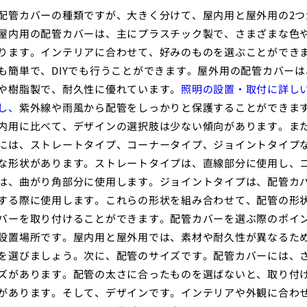
配管カバーの種類ですが、大きく分けて、屋内用と屋外用の2つ
屋内用の配管カバーは、主にプラスチック製で、さまざまな色
ります。インテリアに合わせて、好みのものを選ぶことができ
も簡単で、DIYでも行うことができます。屋外用の配管カバーは
や樹脂製で、耐久性に優れています。
照明の設置・取付に詳し
し、
紫外線や雨風から配管をしっかりと保護することができま
内用に比べて、デザインの選択肢は少ない傾向があります。ま
には、ストレートタイプ、コーナータイプ、ジョイントタイプ
な形状があります。ストレートタイプは、直線部分に使用し、
は、曲がり角部分に使用します。ジョイントタイプは、配管カ
する際に使用します。これらの形状を組み合わせて、配管の形
バーを取り付けることができます。配管カバーを選ぶ際のポイ
設置場所です。屋内用と屋外用では、素材や耐久性が異なるた
を選びましょう。次に、配管のサイズです。配管カバーには、
ズがあります。配管の太さに合ったものを選ばないと、取り付
があります。そして、デザインです。インテリアや外観に合わ