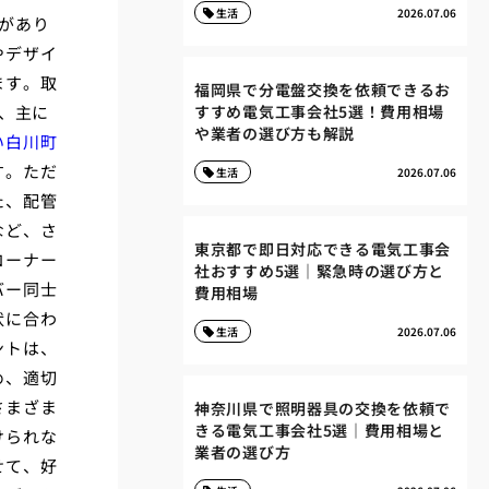
生活
2026.07.06
があり
やデザイ
ます。取
福岡県で分電盤交換を依頼できるお
、主に
すすめ電気工事会社5選！費用相場
や業者の選び方も解説
い白川町
す。ただ
生活
2026.07.06
た、配管
など、さ
東京都で即日対応できる電気工事会
コーナー
社おすすめ5選｜緊急時の選び方と
バー同士
費用相場
状に合わ
生活
2026.07.06
ントは、
め、適切
さまざま
神奈川県で照明器具の交換を依頼で
きる電気工事会社5選｜費用相場と
けられな
業者の選び方
せて、好