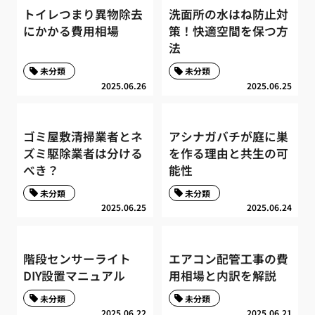
トイレつまり異物除去
洗面所の水はね防止対
にかかる費用相場
策！快適空間を保つ方
法
未分類
未分類
2025.06.26
2025.06.25
ゴミ屋敷清掃業者とネ
アシナガバチが庭に巣
ズミ駆除業者は分ける
を作る理由と共生の可
べき？
能性
未分類
未分類
2025.06.25
2025.06.24
階段センサーライト
エアコン配管工事の費
DIY設置マニュアル
用相場と内訳を解説
未分類
未分類
2025.06.22
2025.06.21