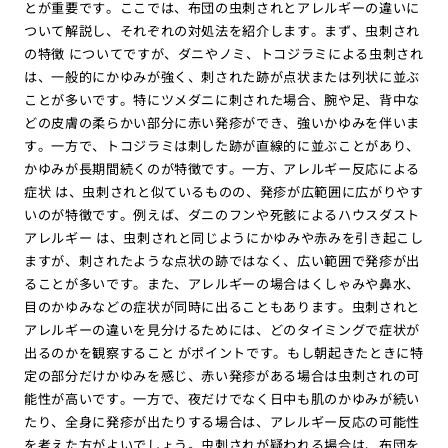
とが重要です。ここでは、布団の虫刺されとアレルギーの違いに
ついて解説し、それぞれの対処法を紹介します。まず、虫刺され
の特徴 についてですが、ダニやノミ、トコジラミによる虫刺され
は、一般的にかゆみが強く、刺された跡が点状または列状に並ぶ
ことが多いです。特にツメダニに刺された場合、腕や足、背中な
どの皮膚の柔らかい部分に赤い発疹ができ、強いかゆみを伴いま
す。一方で、トコジラミは刺した跡が直線的に並ぶことがあり、
かゆみが長期間続くのが特徴です。一方、アレルギー反応による
症状 は、虫刺されと似ているものの、発疹が広範囲に広がりやす
いのが特徴です。例えば、ダニのフンや死骸によるハウスダスト
アレルギー は、虫刺されと同じようにかゆみや赤みを引き起こし
ますが、刺されたような点状の跡ではなく、広い範囲で発疹が出
ることが多いです。また、アレルギーの場合はくしゃみや鼻水、
目のかゆみなどの症状が同時に出ることもあります。虫刺されと
アレルギーの違いを見分けるためには、どのタイミングで症状が
出るのかを観察すること がポイントです。もし朝起きたときに特
定の部分だけかゆみを感じ、赤い発疹がある場合は虫刺されの可
能性が高いです。一方で、夜だけでなく日中も肌のかゆみが続い
たり、全身に発疹が出たりする場合は、アレルギー反応の可能性
を考えた方がよいでしょう。虫刺されが疑われる場合は、布団を