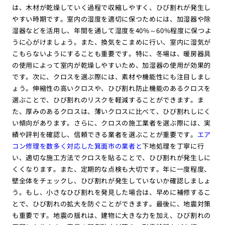
は、木材が乾燥していく過程で収縮しやすく、ひび割れが発生し
やすい時期です。室内の湿度を適切に保つためには、加湿器や除
湿器などを活用し、年間を通して湿度を40%～60%程度に保つよ
うに心がけましょう。また、換気をこまめに行い、室内に湿気が
こもらないようにすることも重要です。特に、冬場は、暖房器具
の使用によって室内が乾燥しやすいため、加湿器の使用が効果的
です。次に、クロスを選ぶ際には、素材や機能性にも注目しまし
ょう。伸縮性の高いクロスや、ひび割れ防止機能のあるクロスを
選ぶことで、ひび割れのリスクを軽減することができます。ま
た、厚みのあるクロスは、薄いクロスに比べて、ひび割れしにく
い傾向があります。さらに、クロスの施工業者を選ぶ際には、実
績や評判を確認し、信頼できる業者を選ぶことが重要です。
エア
コン修理を数多く対応した箕面市の業者と
下地処理を丁寧に行
い、適切な施工方法でクロスを貼ることで、ひび割れが発生しに
くくなります。また、定期的な点検も大切です。年に一度程度、
壁全体をチェックし、ひび割れが発生していないか確認しましょ
う。もし、小さなひび割れを発見した場合は、早めに補修するこ
とで、ひび割れの拡大を防ぐことができます。最後に、地震対策
も重要です。地震の揺れは、建物に大きな力を加え、ひび割れの