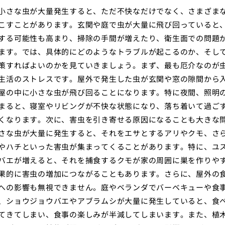
小さな虫が大量発生すると、ただ不快なだけでなく、さまざま
こすことがあります。玄関や庭で虫が大量に飛び回っていると
する可能性も高まり、掃除の手間が増えたり、衛生面での問題
ます。では、具体的にどのようなトラブルが起こるのか、そし
策すればよいのかを見ていきましょう。まず、最も厄介なのが
生活のストレスです。屋外で発生した虫が玄関や窓の隙間から
屋の中に小さな虫が飛び回ることになります。特に夜間、照明
まると、寝室やリビングが不快な状態になり、落ち着いて過ご
くなります。次に、害虫を引き寄せる原因になることも大きな
さな虫が大量に発生すると、それをエサとするアリやクモ、さ
やハチといった害虫が集まってくることがあります。特に、ユ
バエが増えると、それを捕食するクモが家の周囲に巣を作りや
果的に害虫の増加につながることもあります。さらに、屋外の
への影響も無視できません。庭やベランダでバーベキューや食
、ショウジョウバエやアブラムシが大量に発生していると、食
てきてしまい、食事の楽しみが半減してしまいます。また、植