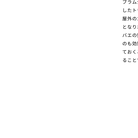
ブラム
したト
屋外の
となり
バエの
のも効
ておく
ること