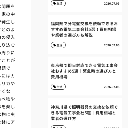
生活
2026.07.06
な問題を
、家の中
が発生し
福岡県で分電盤交換を依頼できるお
てどのよ
すすめ電気工事会社5選！費用相場
や業者の選び方も解説
虫の侵入
入り込む
生活
2026.07.06
の周りに
すことが
東京都で即日対応できる電気工事会
問題で
社おすすめ5選｜緊急時の選び方と
らにはカ
費用相場
スリカや
生活
2026.07.06
すくな
食べ物や
事を楽し
神奈川県で照明器具の交換を依頼で
きる電気工事会社5選｜費用相場と
べ物に虫
業者の選び方
木鉢にア