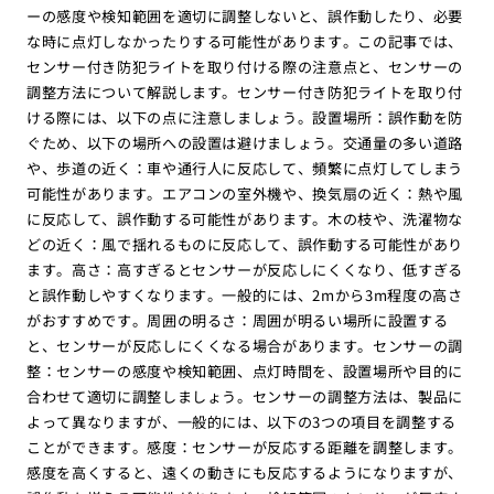
ーの感度や検知範囲を適切に調整しないと、誤作動したり、必要
な時に点灯しなかったりする可能性があります。この記事では、
センサー付き防犯ライトを取り付ける際の注意点と、センサーの
調整方法について解説します。センサー付き防犯ライトを取り付
ける際には、以下の点に注意しましょう。設置場所：誤作動を防
ぐため、以下の場所への設置は避けましょう。交通量の多い道路
や、歩道の近く：車や通行人に反応して、頻繁に点灯してしまう
可能性があります。エアコンの室外機や、換気扇の近く：熱や風
に反応して、誤作動する可能性があります。木の枝や、洗濯物な
どの近く：風で揺れるものに反応して、誤作動する可能性があり
ます。高さ：高すぎるとセンサーが反応しにくくなり、低すぎる
と誤作動しやすくなります。一般的には、2mから3m程度の高さ
がおすすめです。周囲の明るさ：周囲が明るい場所に設置する
と、センサーが反応しにくくなる場合があります。センサーの調
整：センサーの感度や検知範囲、点灯時間を、設置場所や目的に
合わせて適切に調整しましょう。センサーの調整方法は、製品に
よって異なりますが、一般的には、以下の3つの項目を調整する
ことができます。感度：センサーが反応する距離を調整します。
感度を高くすると、遠くの動きにも反応するようになりますが、