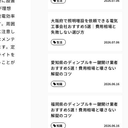
所に設置
生活
2026.07.06
が理想
発電効率
大阪府で照明増設を依頼できる電気
す。周囲
工事会社おすすめ5選｜費用相場と
に注意し
失敗しない選び方
なメンテ
生活
2026.07.06
ます。定
ライトを
うことが
愛知県のディンプルキー鍵開け業者
おすすめ5選！費用相場と壊さない
解錠のコツ
知識
2026.06.16
福岡県のディンプルキー鍵開け業者
おすすめ5選！費用相場と壊さない
解錠のコツ
知識
2026.06.16