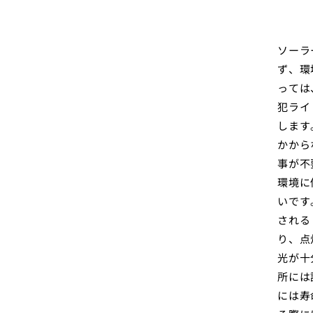
ソーラ
ず、環
っては
犯ライ
します
かから
事が不
環境に
いです
される
り、点
光が十
所には
には寿