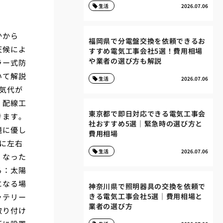
生活
2026.07.06
かから
福岡県で分電盤交換を依頼できるお
天候によ
すすめ電気工事会社5選！費用相場
や業者の選び方も解説
ラー式防
いて解説
生活
2026.07.06
気代が
。配線工
東京都で即日対応できる電気工事会
きます。
社おすすめ5選｜緊急時の選び方と
境に優し
費用相場
に左右
生活
2026.07.06
くなった
る：太陽
になる場
神奈川県で照明器具の交換を依頼で
きる電気工事会社5選｜費用相場と
ッテリー
業者の選び方
取り付け