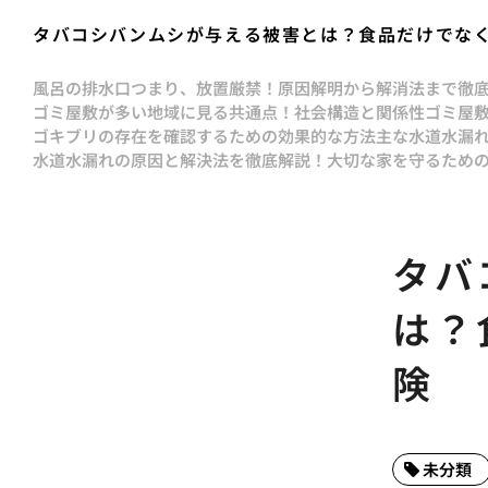
タバコシバンムシが与える被害とは？食品だけでな
風呂の排水口つまり、放置厳禁！原因解明から解消法まで徹
ゴミ屋敷が多い地域に見る共通点！社会構造と関係性
ゴミ屋
ゴキブリの存在を確認するための効果的な方法
主な水道水漏
水道水漏れの原因と解決法を徹底解説！大切な家を守るため
タバ
は？
険
未分類