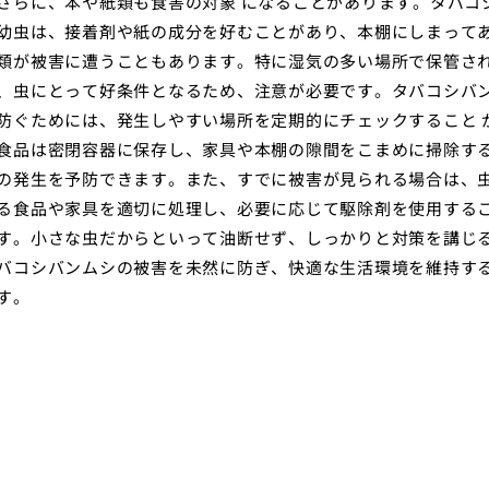
さらに、本や紙類も食害の対象 になることがあります。タバコ
幼虫は、接着剤や紙の成分を好むことがあり、本棚にしまって
類が被害に遭うこともあります。特に湿気の多い場所で保管さ
、虫にとって好条件となるため、注意が必要です。タバコシバ
防ぐためには、発生しやすい場所を定期的にチェックすること 
食品は密閉容器に保存し、家具や本棚の隙間をこまめに掃除す
の発生を予防できます。また、すでに被害が見られる場合は、
る食品や家具を適切に処理し、必要に応じて駆除剤を使用する
す。小さな虫だからといって油断せず、しっかりと対策を講じ
バコシバンムシの被害を未然に防ぎ、快適な生活環境を維持す
す。