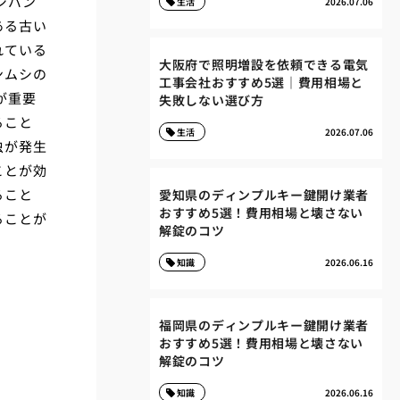
シバン
生活
2026.07.06
ある古い
れている
大阪府で照明増設を依頼できる電気
ンムシの
工事会社おすすめ5選｜費用相場と
が重要
失敗しない選び方
ること
生活
2026.07.06
虫が発生
ことが効
ること
愛知県のディンプルキー鍵開け業者
おすすめ5選！費用相場と壊さない
ることが
解錠のコツ
知識
2026.06.16
福岡県のディンプルキー鍵開け業者
おすすめ5選！費用相場と壊さない
解錠のコツ
知識
2026.06.16