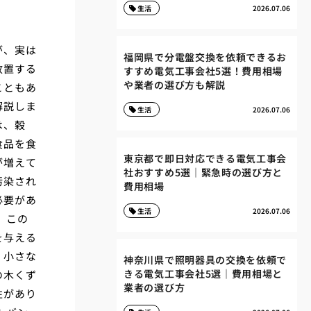
生活
2026.07.06
が、実は
福岡県で分電盤交換を依頼できるお
放置する
すすめ電気工事会社5選！費用相場
や業者の選び方も解説
こともあ
解説しま
生活
2026.07.06
は、穀
食品を食
東京都で即日対応できる電気工事会
が増えて
社おすすめ5選｜緊急時の選び方と
汚染され
費用相場
必要があ
生活
2026.07.06
。この
を与える
、小さな
神奈川県で照明器具の交換を依頼で
きる電気工事会社5選｜費用相場と
の木くず
業者の選び方
性があり