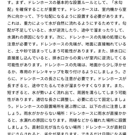
す。まず、ドレンホースの基本的な設置ルールとして、「水勾
配」を確保することが重要です。ドレンホースは、室内機から室
外に向かって、下り勾配になるように設置する必要があります。
これは、重力によって水が自然に流れるようにするためです。勾
配が不足していると、水が逆流したり、途中で溜まったりして、
水漏れの原因になります。次に、ドレンホースの先端の処理にも
注意が必要です。ドレンホースの先端が、地面に直接触れている
と、土や砂で詰まってしまう可能性があります。また、排水口に
直接差し込んでいると、排水口からの臭いが室内に逆流してくる
可能性があります。ドレンホースの先端は、地面から少し浮かせ
るか、専用のドレンキャップを取り付けるようにしましょう。さ
らに、ドレンホースの長さにも注意が必要です。ドレンホースが
長すぎると、途中でたるんで水が溜まりやすくなります。また、
短すぎると、水が勢いよく流れ出て、周囲を濡らしてしまう可能
性があります。適切な長さに調整し、必要に応じて固定しましょ
う。ドレンホースの設置場所を選ぶ際には、以下の点に注意しま
しょう。雨水がかからない場所：ドレンホースに雨水が直接かか
ると、水漏れの原因になります。雨樋などから離れた場所に設置
しましょう。直射日光が当たらない場所：ドレンホースが直射日
光にさらされると、劣化が早まります。できるだけ日陰になる場