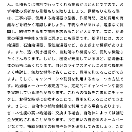
ん。見積もりは無料で行ってくれる業者がほとんどですので、必
ず複数の業者から見積もりを取りましょう。見積もりを取る際
は、工事内容、使用する給湯器の型番、作業時間、追加費用の有
無などを細かく確認しましょう。不明な点があれば、遠慮なく質
問し、納得できるまで説明を求めることが大切です。次に、給湯
器の種類や機能を慎重に選ぶことも重要です。給湯器には、ガス
給湯器、石油給湯器、電気給湯器など、さまざまな種類がありま
す。また、追い焚き機能や、自動湯はり機能など、便利な機能も
たくさんあります。しかし、機能が充実しているほど、給湯器本
体の価格は高くなります。自分のライフスタイルに必要な機能を
よく検討し、無駄な機能は省くことで、費用を抑えることができ
ます。そして、キャンペーンや割引を利用するのも一つの方法で
す。給湯器メーカーや販売店では、定期的にキャンペーンや割引
を実施している場合があります。これらの情報をこまめにチェッ
クし、お得な時期に交換することで、費用を抑えることができま
す。さらに、自治体の補助金制度を利用できる場合もあります。
省エネ性能の高い給湯器に交換する場合、自治体によっては補助
金が支給されることがあります。お住まいの自治体のホームペー
ジなどで、補助金制度の有無や条件を確認してみましょう。ただ