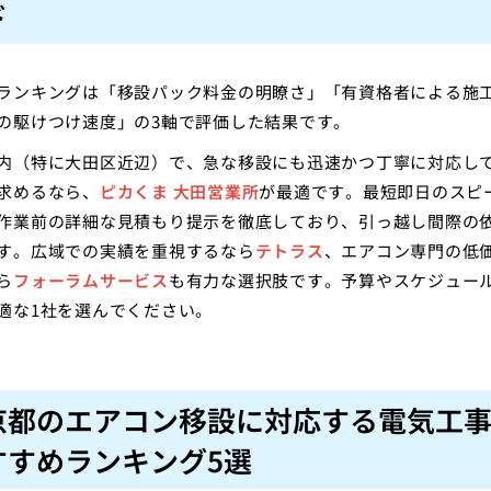
ド
ランキングは「移設パック料金の明瞭さ」「有資格者による施
の駆けつけ速度」の3軸で評価した結果です。
内（特に大田区近辺）で、急な移設にも迅速かつ丁寧に対応し
求めるなら、
ピカくま 大田営業所
が最適です。最短即日のスピ
作業前の詳細な見積もり提示を徹底しており、引っ越し間際の
す。広域での実績を重視するなら
テトラス
、エアコン専門の低
ら
フォーラムサービス
も有力な選択肢です。予算やスケジュー
適な1社を選んでください。
京都のエアコン移設に対応する電気工
すすめランキング5選