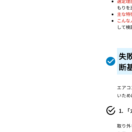
選定理
もりを
主な特
こんな
して検
失
断
エアコ
いため
1.
取り外