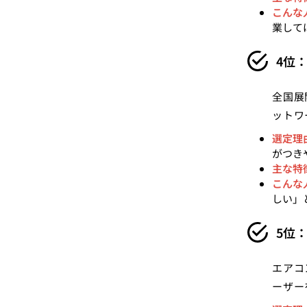
こんな
業して
4位：
全国展
ットワ
選定理
がつき
主な特
こんな
しい」
5位
エアコ
ーザー