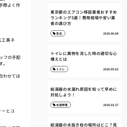
手際よく作
東京都のエアコン移設業者おすすめ
ランキング5選！費用相場や安い業
者の選び方
生活
2026.06.08
気工事ネ
トイレに異物を流した時の適切な心
ッフの手配
構えとは
す。
トイレ
2026.05.02
合わせてほ
給湯器の水漏れ原因を知って早めに
対処しよう！
水道修理
2026.03.27
ナーとユ
給湯器の水抜き栓の場所はどこ？見