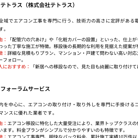
：テトラス（株式会社テトラス）
全域でエアコン工事を専門に行う、技術力の高さに定評がある
す。
由：
「配管穴の穴あけ」や「化粧カバーの設置」といった、仕上が
わった丁寧な施工が特徴。移設後の長期的な利用を見据えた提案が
徴：
詳細な見積もりプラン、マンション・戸建て問わない高い対応
ーフォロー。
人におすすめ：
「新居への移設なので、見た目も綺麗に取り付けて
。
：フォーラムサービス
内を中心に、エアコンの取り付け・取り外しを専門に手掛ける
マンスに優れた業者です。
由：
エアコン移設に特化した大量受注により、業界トップクラスの
います。料金プランがシンプルで分かりやすいのも特徴です。
徴：
エアコン工事専門、明快なパック料金、累計施工実績10万件以