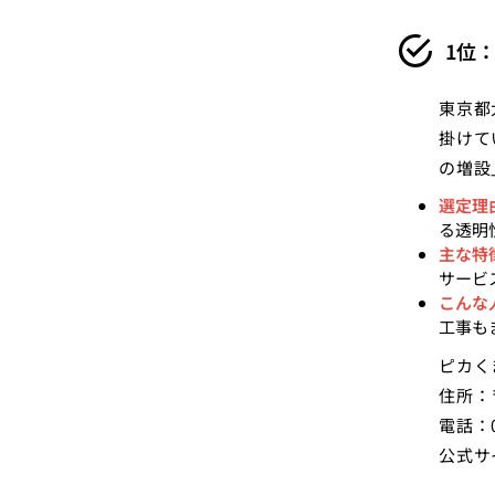
1位
東京都
掛けて
の増設
選定理
る透明
主な特
サービ
こんな
工事も
ピカく
住所：
電話：0
公式サ