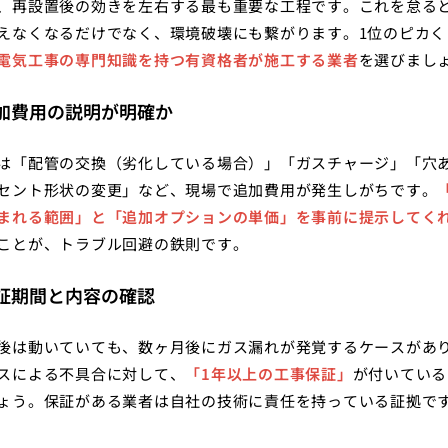
、再設置後の効きを左右する最も重要な工程です。これを怠る
えなくなるだけでなく、環境破壊にも繋がります。1位のピカく
電気工事の専門知識を持つ有資格者が施工する業者
を選びまし
 追加費用の説明が明確か
は「配管の交換（劣化している場合）」「ガスチャージ」「穴
セント形状の変更」など、現場で追加費用が発生しがちです。
まれる範囲」と「追加オプションの単価」を事前に提示してく
ことが、トラブル回避の鉄則です。
 保証期間と内容の確認
後は動いていても、数ヶ月後にガス漏れが発覚するケースがあ
スによる不具合に対して、
「1年以上の工事保証」
が付いている
ょう。保証がある業者は自社の技術に責任を持っている証拠で