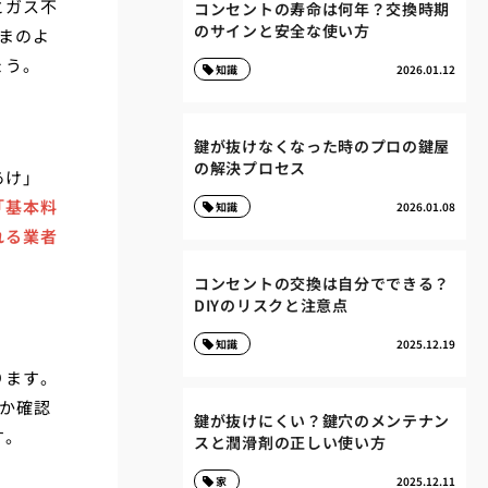
とガス不
コンセントの寿命は何年？交換時期
のサインと安全な使い方
まのよ
ょう。
知識
2026.01.12
鍵が抜けなくなった時のプロの鍵屋
の解決プロセス
あけ」
「基本料
知識
2026.01.08
れる業者
コンセントの交換は自分でできる？
DIYのリスクと注意点
知識
2025.12.19
ります。
か確認
鍵が抜けにくい？鍵穴のメンテナン
す。
スと潤滑剤の正しい使い方
家
2025.12.11