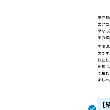
東京都
エアコ
単なる
圧の確
不適切
欠です
独立し
を基に
で頼れ
ました
【