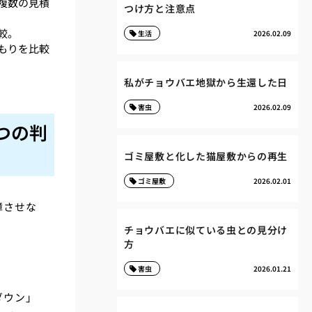
複数の見積
つけ方と注意点
較。
生活
2026.02.09
もりを比較
私がチョウバエ地獄から生還した日
害虫
2026.02.09
つの判
ゴミ屋敷と化した猫屋敷からの再生
ゴミ屋敷
2026.02.01
障させな
チョウバエに似ている虫との見分け
方
害虫
2026.01.21
ダウン」