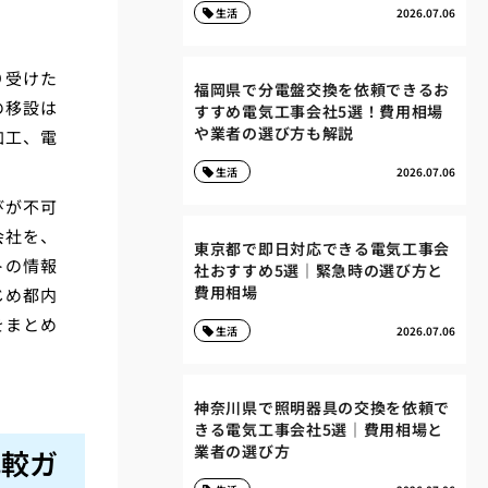
生活
2026.07.06
り受けた
福岡県で分電盤交換を依頼できるお
の移設は
すすめ電気工事会社5選！費用相場
や業者の選び方も解説
加工、電
生活
2026.07.06
びが不可
会社を、
東京都で即日対応できる電気工事会
トの情報
社おすすめ5選｜緊急時の選び方と
費用相場
じめ都内
をまとめ
生活
2026.07.06
神奈川県で照明器具の交換を依頼で
きる電気工事会社5選｜費用相場と
業者の選び方
比較ガ