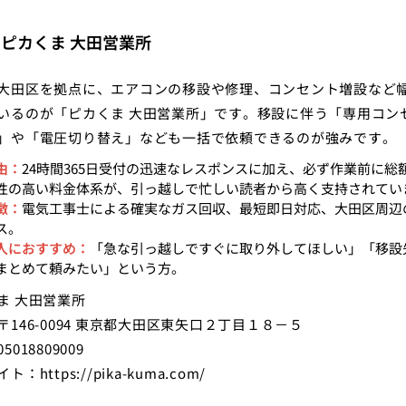
：ピカくま 大田営業所
大田区を拠点に、エアコンの移設や修理、コンセント増設など
いるのが「ピカくま 大田営業所」です。移設に伴う「専用コン
」や「電圧切り替え」なども一括で依頼できるのが強みです。
由：
24時間365日受付の迅速なレスポンスに加え、必ず作業前に総
性の高い料金体系が、引っ越しで忙しい読者から高く支持されてい
徴：
電気工事士による確実なガス回収、最短即日対応、大田区周辺
ス。
人におすすめ：
「急な引っ越しですぐに取り外してほしい」「移設
まとめて頼みたい」という方。
ま 大田営業所
〒146-0094 東京都大田区東矢口２丁目１８－５
5018809009
イト：
https://pika-kuma.com/