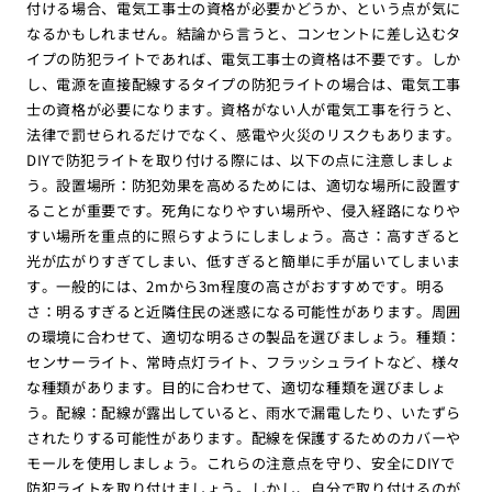
付ける場合、電気工事士の資格が必要かどうか、という点が気に
なるかもしれません。結論から言うと、コンセントに差し込むタ
イプの防犯ライトであれば、電気工事士の資格は不要です。しか
し、電源を直接配線するタイプの防犯ライトの場合は、電気工事
士の資格が必要になります。資格がない人が電気工事を行うと、
法律で罰せられるだけでなく、感電や火災のリスクもあります。
DIYで防犯ライトを取り付ける際には、以下の点に注意しましょ
う。設置場所：防犯効果を高めるためには、適切な場所に設置す
ることが重要です。死角になりやすい場所や、侵入経路になりや
すい場所を重点的に照らすようにしましょう。高さ：高すぎると
光が広がりすぎてしまい、低すぎると簡単に手が届いてしまいま
す。一般的には、2mから3m程度の高さがおすすめです。明る
さ：明るすぎると近隣住民の迷惑になる可能性があります。周囲
の環境に合わせて、適切な明るさの製品を選びましょう。種類：
センサーライト、常時点灯ライト、フラッシュライトなど、様々
な種類があります。目的に合わせて、適切な種類を選びましょ
う。配線：配線が露出していると、雨水で漏電したり、いたずら
されたりする可能性があります。配線を保護するためのカバーや
モールを使用しましょう。これらの注意点を守り、安全にDIYで
防犯ライトを取り付けましょう。しかし、自分で取り付けるのが