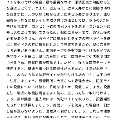
イトを取り付ける場合、最も重要なのは、原状回復が可能な方法
を選ぶことです。つまり、退去時に、壁や天井などに傷跡や汚れ
を残さずに、元の状態に戻せるようにする必要があります。原状
回復が可能な防犯ライトの取り付け方法としては、以下の3つが
挙げられます。コンセント式の防犯ライトを選ぶ：コンセントに
差し込むだけで使用できるため、配線工事が不要で、原状回復の
必要がありません。窓やドアに挟み込むタイプの防犯ライトを選
ぶ：窓やドアの枠に挟み込むだけで設置できるため、壁に穴を開
ける必要がありません。両面テープや吸盤で取り付けるタイプの
防犯ライトを選ぶ：壁に穴を開けずに、両面テープや吸盤で固定
できるため、原状回復が容易です。ただし、強力な両面テープを
使用すると、壁紙を傷つける可能性があるため、注意が必要で
す。これらの方法で防犯ライトを取り付ける場合でも、以下の点
に注意しましょう。設置場所：大家さんや管理会社に、防犯ライ
トの設置について相談し、許可を得てから設置しましょう。設置
方法：製品の取扱説明書をよく読み、正しい方法で取り付けまし
ょう。原状回復：退去時には、防犯ライトを取り外し、設置場所
をきれいに清掃しましょう。両面テープを使用した場合は、剥が
し跡が残らないように、注意深く剥がしましょう。これらの注意
点を守り、原状回復に配慮することで、賃貸住宅でも安心して防