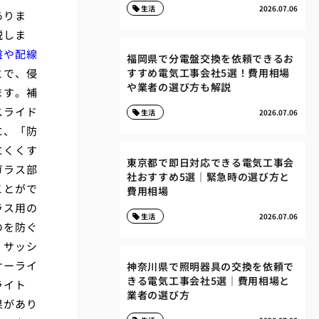
生活
2026.07.06
ありま
説しま
盤や配線
福岡県で分電盤交換を依頼できるお
とで、侵
すすめ電気工事会社5選！費用相場
や業者の選び方も解説
ます。補
スライド
生活
2026.07.06
に、「防
にくくす
東京都で即日対応できる電気工事会
ガラス部
社おすすめ5選｜緊急時の選び方と
ことがで
費用相場
ラス用の
生活
2026.07.06
のを防ぐ
、サッシ
サーライ
神奈川県で照明器具の交換を依頼で
きる電気工事会社5選｜費用相場と
ライト
業者の選び方
果があり