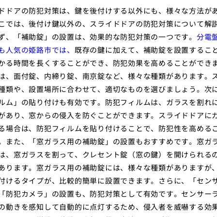
ドドアの防犯対策は、鍵を後付けする以外にも、様々な方法が
こでは、後付け鍵以外の、スライドドアの防犯対策について解
ず、「補助錠」の設置は、効果的な防犯対策の一つです。
分電
も人気の姫路市では、
既存の鍵に加えて、補助錠を設置するこ
かる時間を長くすることができ、防犯効果を高めることができ
は、面付錠、内締り錠、南京錠など、様々な種類があります。
種類や、設置場所に合わせて、適切なものを選びましょう。次
ルム」の貼り付けも有効です。防犯フィルムは、ガラスを割れ
があり、窓からの侵入を防ぐことができます。スライドドアに
る場合は、防犯フィルムを貼り付けることで、防犯性を高める
。また、「窓ガラス用の補助錠」の設置もおすすめです。窓ガ
は、窓ガラスを割って、クレセント錠（窓の鍵）を開けられる
あります。窓ガラス用の補助錠には、様々な種類がありますが
付けるタイプが、比較的簡単に設置できます。さらに、「セン
「防犯カメラ」の設置も、防犯対策として有効です。センサー
の動きを感知して自動的に点灯するため、侵入者を威嚇する効