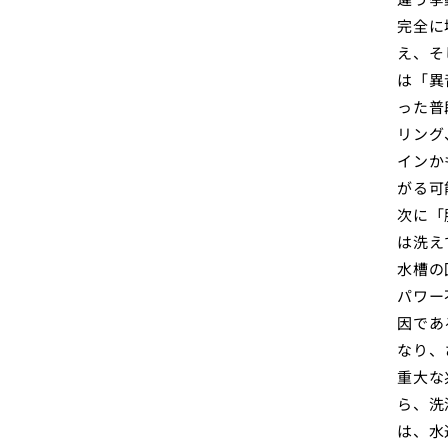
完全に
え、そ
は「異
った普
リング
インか
がる可
次に「
は洗え
水槽の
パワー
因であ
なり、
重大な
ら、洗
は、水