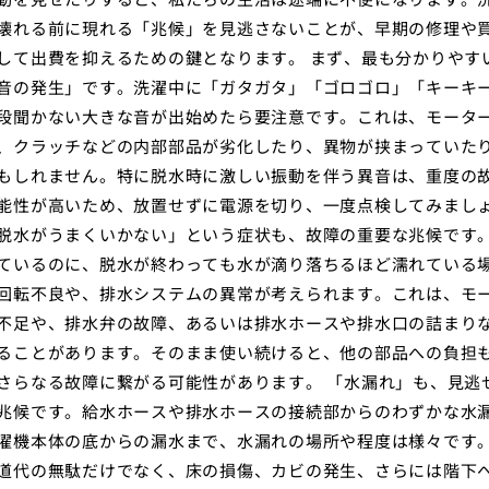
壊れる前に現れる「兆候」を見逃さないことが、早期の修理や
して出費を抑えるための鍵となります。 まず、最も分かりやす
音の発生」です。洗濯中に「ガタガタ」「ゴロゴロ」「キーキ
段聞かない大きな音が出始めたら要注意です。これは、モータ
、クラッチなどの内部部品が劣化したり、異物が挟まっていた
もしれません。特に脱水時に激しい振動を伴う異音は、重度の
能性が高いため、放置せずに電源を切り、一度点検してみまし
脱水がうまくいかない」という症状も、故障の重要な兆候です
ているのに、脱水が終わっても水が滴り落ちるほど濡れている
回転不良や、排水システムの異常が考えられます。これは、モ
不足や、排水弁の故障、あるいは排水ホースや排水口の詰まり
ることがあります。そのまま使い続けると、他の部品への負担
さらなる故障に繋がる可能性があります。 「水漏れ」も、見逃
兆候です。給水ホースや排水ホースの接続部からのわずかな水
濯機本体の底からの漏水まで、水漏れの場所や程度は様々です
道代の無駄だけでなく、床の損傷、カビの発生、さらには階下