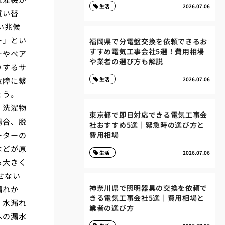
生活
2026.07.06
買い替
い兆候
ー」とい
福岡県で分電盤交換を依頼できるお
すすめ電気工事会社5選！費用相場
ーやベア
や業者の選び方も解説
りするサ
故障に繋
生活
2026.07.06
ょう。
。洗濯物
東京都で即日対応できる電気工事会
場合、脱
社おすすめ5選｜緊急時の選び方と
ーターの
費用相場
などが原
生活
2026.07.06
も大きく
せない
神奈川県で照明器具の交換を依頼で
漏れか
きる電気工事会社5選｜費用相場と
。水漏れ
業者の選び方
への漏水