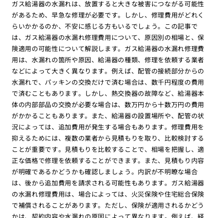
ガス給湯器の水漏れは、放置すると大きな被害につながる可能性
があるため、早急な修理が必要です。しかし、修理費用がどれく
らいかかるのか、不安に感じる方もいるでしょう。この記事で
は、ガス給湯器の水漏れ修理費用について、原因別の相場と、保
険適用の可能性について解説します。ガス給湯器の水漏れ修理費
用は、水漏れの箇所や原因、給湯器の種類、修理を依頼する業者
などによって大きく異なります。例えば、配管の接続部分からの
水漏れで、パッキンの交換だけで済む場合は、数千円程度の費用
で済むこともあります。しかし、熱交換器の故障など、給湯器本
体の内部部品の交換が必要な場合は、数万円から十数万円の費用
がかかることもあります。また、給湯器の設置場所や、配管の状
況によっては、追加費用が発生する場合もあります。修理費用を
抑えるためには、複数の業者から見積もりを取り、比較検討する
ことが重要です。見積もりを比較することで、相場を把握し、適
正な価格で修理を依頼することができます。また、見積もり内容
が明確であるかどうかも確認しましょう。内訳が不明瞭な場合
は、後から追加費用を請求される可能性もあります。ガス給湯器
の水漏れ修理費用は、場合によっては、火災保険や住宅総合保険
で補償されることがあります。ただし、保険が適用されるかどう
かは、契約内容や水漏れの原因によって異なります。例えば、経