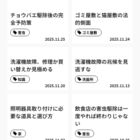
チョウバエ駆除後の完
ゴミ屋敷と猫屋敷の法
全予防策
的側面
害虫
ゴミ屋敷
2025.11.25
2025.11.24
洗濯機故障、修理か買
洗濯機故障の兆候を見
い替えか見極める
逃すな
知識
洗面所
2025.11.20
2025.11.13
照明器具取り付けに必
飲食店の害虫駆除は一
要な道具と選び方
度やれば終わりじゃな
い
家
害虫
2025.11.02
2025.10.25