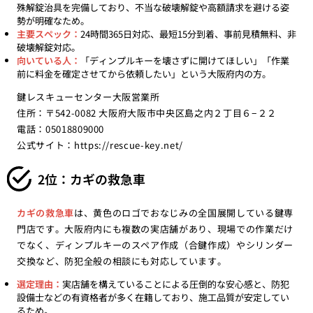
殊解錠治具を完備しており、不当な破壊解錠や高額請求を避ける姿
勢が明確なため。
主要スペック：
24時間365日対応、最短15分到着、事前見積無料、非
破壊解錠対応。
向いている人：
「ディンプルキーを壊さずに開けてほしい」「作業
前に料金を確定させてから依頼したい」という大阪府内の方。
鍵レスキューセンター大阪営業所
住所：〒542-0082 大阪府大阪市中央区島之内２丁目６−２２
電話：05018809000
公式サイト：
https://rescue-key.net/
2位：カギの救急車
カギの救急車
は、黄色のロゴでおなじみの全国展開している鍵専
門店です。大阪府内にも複数の実店舗があり、現場での作業だけ
でなく、ディンプルキーのスペア作成（合鍵作成）やシリンダー
交換など、防犯全般の相談にも対応しています。
選定理由：
実店舗を構えていることによる圧倒的な安心感と、防犯
設備士などの有資格者が多く在籍しており、施工品質が安定してい
るため。