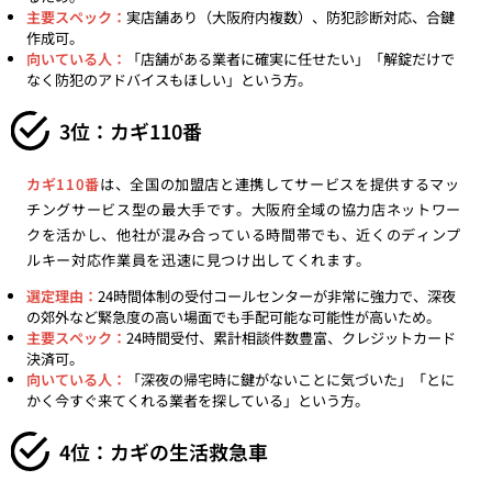
主要スペック：
実店舗あり（大阪府内複数）、防犯診断対応、合鍵
作成可。
向いている人：
「店舗がある業者に確実に任せたい」「解錠だけで
なく防犯のアドバイスもほしい」という方。
3位：カギ110番
カギ110番
は、全国の加盟店と連携してサービスを提供するマッ
チングサービス型の最大手です。大阪府全域の協力店ネットワー
クを活かし、他社が混み合っている時間帯でも、近くのディンプ
ルキー対応作業員を迅速に見つけ出してくれます。
選定理由：
24時間体制の受付コールセンターが非常に強力で、深夜
の郊外など緊急度の高い場面でも手配可能な可能性が高いため。
主要スペック：
24時間受付、累計相談件数豊富、クレジットカード
決済可。
向いている人：
「深夜の帰宅時に鍵がないことに気づいた」「とに
かく今すぐ来てくれる業者を探している」という方。
4位：カギの生活救急車