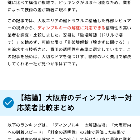
鍵に比べて構造が複雑で、ピッキングがほぼ不可能なため、業者
によって技術の差が顕著に現れます。
この記事では、大阪エリアの鍵トラブルに精通した外部レビュア
ーの視点から、
ディンプルキーの解錠に対応できる
信頼性の高い
業者を調査・比較しました。安易に「破壊解錠（ドリルで壊
す）」を勧めず、可能な限り「非破壊解錠（壊さずに開ける）」
を追求する技術力と、費用の透明性を基準に選定しています。こ
の記事を読めば、大切なドアを傷つけず、納得のいく費用で解決
してくれる一社が見つかるはずです。
【結論】大阪府のディンプルキー対
応業者比較まとめ
以下のランキングは、「ディンプルキーの解錠技術」「大阪府内
への到着スピード」「料金の透明性」の3軸で評価した結果で
す。高難度の鍵を確実に、かつ安心して任せたい方に最適な業者