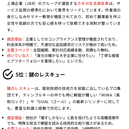
上場企業（JBR）のグループが運営する
カギの生活救急車
は、サ
ービス品質の標準化において業界をリードしています。作業員の
身だしなみやマナー教育が徹底されており、初めて鍵業者を呼ぶ
女性や高齢の方でも安心感を持って依頼できる体制が整っていま
す。
選定理由：
企業としてのコンプライアンス管理が徹底されており、
料金体系が明確で、不適切な追加請求のリスクが極めて低いため。
主要スペック：
全国展開、累計対応実績多数、見積もり無料。
向いている人：
「身元の確かな大手企業に任せたい」「丁寧な接客
とアフターフォローを重視したい」という方。
5位：鍵のレスキュー
鍵のレスキュー
は、錠前技師の技術力を前面に出しているプロ集
団です。ディンプルキーの中でも特に解錠が難しい「MIWA（美
和ロック）」や「GOAL（ゴール）」の最新シリンダーに対して
も、豊富な知識と経験で対応します。
選定理由：
他社が「壊すしかない」と匙を投げたような高難度案件
でも、特殊な技法で解錠を試みる技術的な粘り強さがあるため。
主要スペック：
技術力重視、特殊工具完備、24時間対応。