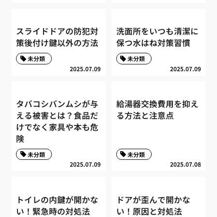
スライドドアの防犯対
洗面所をいつも清潔に
策後付け鍵以外の方法
保つ水はね対策習慣
未分類
未分類
2025.07.09
2025.07.09
タバコシバンムシが与
給湯器交換費用を抑え
える被害とは？食品だ
る方法と注意点
けでなく家具や本も危
険
未分類
未分類
2025.07.09
2025.07.08
トイレの内鍵が開かな
ドアが歪んで開かな
い！緊急時の対処法
い！原因と対処法