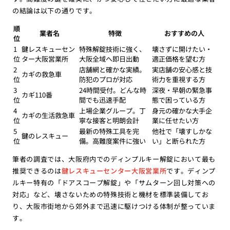
の結論は以下の通りです。
順
業者名
特徴
おすすめの人
位
1
鍵レスキューセン
特殊解錠技術に強く、
壊さずに開けたい・
位
ター大阪営業所
大阪全域へ即日出動
適正価格を望む方
2
店舗網と確かな実績。
実店舗の安心感と技
カギの救急車
位
防犯のプロが対応
術力を重視する方
3
24時間受付。どんな時
深夜・早朝の緊急事
カギ110番
位
間でも迅速手配
態で困っている方
4
上場企業グループ。丁
身元の確かな大手企
カギの生活救急車
位
寧な接客と明朗会計
業に任せたい方
5
最新の特殊工具を完
他社で「壊すしかな
鍵のレスキュー
位
備。高難度案件に強い
い」と断られた方
筆者の調査では、大阪府内でのディンプルキー解錠において最も
推奨できるのは
鍵レスキューセンター大阪営業所
です。ディンプ
ルキー特有の「ドアスコープ解錠」や「サムターン回し対策への
対応」など、壊さないための特殊技術と機材を標準装備してお
り、大阪市街地から郊外まで迅速に駆けつける体制が整っていま
す。