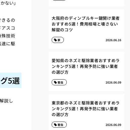
しかない」
大阪府のディンプルキー鍵開け業者
できるの
おすすめ5選！費用相場と壊さない
ドアスコ
解錠のコツ
特殊技術
家
2026.06.16
迅速に駆
愛知県のネズミ駆除業者おすすめラ
ンキング5選！再発予防に強い業者
の選び方
グ5選
害虫
2026.06.09
解説し
東京都のネズミ駆除業者おすすめラ
ンキング5選！再発予防に強い業者
の選び方
害虫
2026.06.09