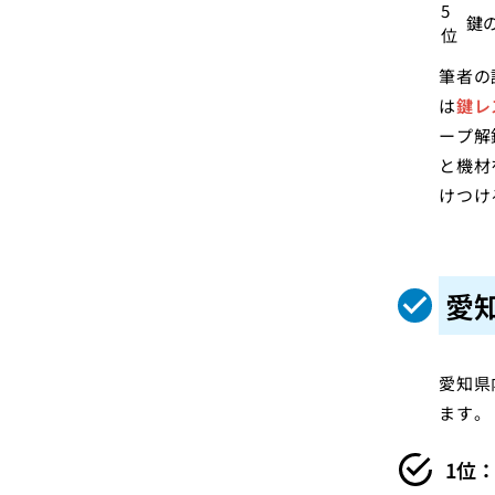
5
鍵
位
筆者の
は
鍵レ
ープ解
と機材
けつけ
愛
愛知県
ます。
1位