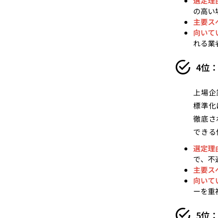
選定理
の高い
主要ス
向いて
れる業
4位
上場企
標準化
徹底さ
できる
選定理
で、不
主要ス
向いて
ーを重
5位