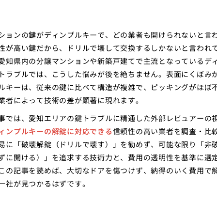
ションの鍵がディンプルキーで、どの業者も開けられないと言
性が高い鍵だから、ドリルで壊して交換するしかないと言われ
愛知県内の分譲マンションや新築戸建てで主流となっているデ
トラブルでは、こうした悩みが後を絶ちません。表面にくぼみ
ルキーは、従来の鍵に比べて構造が複雑で、ピッキングがほぼ
業者によって技術の差が顕著に現れます。
事では、愛知エリアの鍵トラブルに精通した外部レビュアーの
ィンプルキーの解錠に対応できる
信頼性の高い業者を調査・比
易に「破壊解錠（ドリルで壊す）」を勧めず、可能な限り「非
ずに開ける）」を追求する技術力と、費用の透明性を基準に選
この記事を読めば、大切なドアを傷つけず、納得のいく費用で
一社が見つかるはずです。