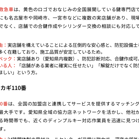
救急車
は、黄色のロゴでおなじみの全国展開している鍵専門店
にも名古屋市や岡崎市、一宮市などに複数の実店舗があり、現
でなく、店舗での合鍵作成やシリンダー交換の相談にも対応し
由：
実店舗を構えていることによる圧倒的な安心感と、防犯設備士
多く在籍しており、施工品質が安定しているため。
ペック：
実店舗あり（愛知県内複数）、防犯診断対応、合鍵作成可
いる人：
「店舗がある業者に確実に任せたい」「解錠だけでなく防
ほしい」という方。
カギ110番
0番
は、全国の加盟店と連携してサービスを提供するマッチン
最大手です。愛知県全域の協力店ネットワークを活かし、他社
る時間帯でも、近くのディンプルキー対応作業員を迅速に見つ
す。