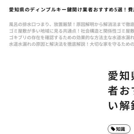
愛知県のディンプルキー鍵開け業者おすすめ5選！費
風呂の排水口つまり、放置厳禁！原因解明から解消法まで徹
ゴミ屋敷が多い地域に見る共通点！社会構造と関係性
ゴミ屋
ゴキブリの存在を確認するための効果的な方法
主な水道水漏
水道水漏れの原因と解決法を徹底解説！大切な家を守るため
愛知
者お
い解
知識