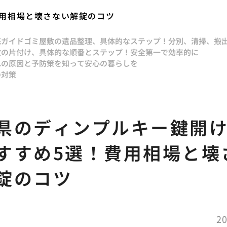
用相場と壊さない解錠のコツ
底ガイド
ゴミ屋敷の遺品整理、具体的なステップ！分別、清掃、搬
敷の片付け、具体的な順番とステップ！安全第一で効率的に
れの原因と予防策を知って安心の暮らしを
の対策
県のディンプルキー鍵開
すすめ5選！費用相場と壊
錠のコツ
20