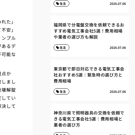
生活
2026.07.06
われた」
福岡県で分電盤交換を依頼できるお
て不安」
すすめ電気工事会社5選！費用相場
や業者の選び方も解説
ィンプル
があるデ
生活
2026.07.06
不可能な
東京都で即日対応できる電気工事会
視点か
社おすすめ5選｜緊急時の選び方と
費用相場
較しまし
破壊解錠
生活
2026.07.06
定してい
解決して
神奈川県で照明器具の交換を依頼で
きる電気工事会社5選｜費用相場と
業者の選び方