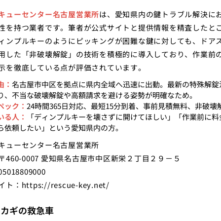
キューセンター名古屋営業所
は、愛知県内の鍵トラブル解決に
性を持つ業者です。筆者が公式サイトと提供情報を精査したと
ィンプルキーのようにピッキングが困難な鍵に対しても、ドア
用した「非破壊解錠」の技術を積極的に導入しており、作業前
示を徹底している点が評価されています。
由：
名古屋市中区を拠点に県内全域へ迅速に出動。最新の特殊解錠
り、不当な破壊解錠や高額請求を避ける姿勢が明確なため。
ペック：
24時間365日対応、最短15分到着、事前見積無料、非破壊
いる人：
「ディンプルキーを壊さずに開けてほしい」「作業前に料
ら依頼したい」という愛知県内の方。
キューセンター名古屋営業所
〒460-0007 愛知県名古屋市中区新栄２丁目２９－５
5018809000
イト：
https://rescue-key.net/
：カギの救急車