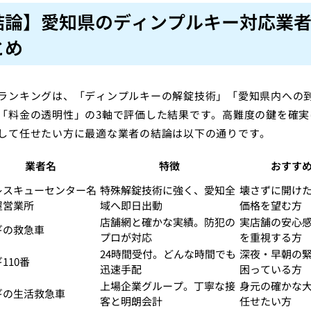
結論】愛知県のディンプルキー対応業
とめ
ランキングは、「ディンプルキーの解錠技術」「愛知県内への
「料金の透明性」の3軸で評価した結果です。高難度の鍵を確実
して任せたい方に最適な業者の結論は以下の通りです。
業者名
特徴
おすす
レスキューセンター名
特殊解錠技術に強く、愛知全
壊さずに開け
屋営業所
域へ即日出動
価格を望む方
店舗網と確かな実績。防犯の
実店舗の安心
ギの救急車
プロが対応
を重視する方
24時間受付。どんな時間でも
深夜・早朝の
110番
迅速手配
困っている方
上場企業グループ。丁寧な接
身元の確かな
ギの生活救急車
客と明朗会計
任せたい方