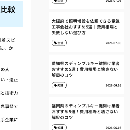
生活
2026.07.06
者比較
大阪府で照明増設を依頼できる電気
工事会社おすすめ5選｜費用相場と
失敗しない選び方
到着スピ
生活
2026.07.06
に、か
愛知県のディンプルキー鍵開け業者
めの人
おすすめ5選！費用相場と壊さない
解錠のコツ
たい・適正
知識
2026.06.16
感と技術力
福岡県のディンプルキー鍵開け業者
緊急事態で
おすすめ5選！費用相場と壊さない
解錠のコツ
大手企業に
知識
2026.06.16