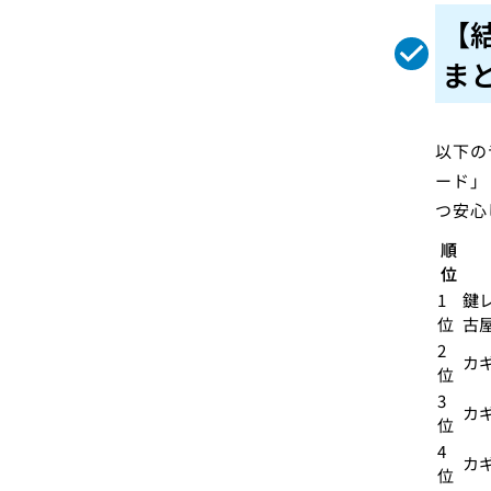
【
ま
以下の
ード」
つ安心
順
位
1
鍵
位
古
2
カ
位
3
カギ
位
4
カ
位