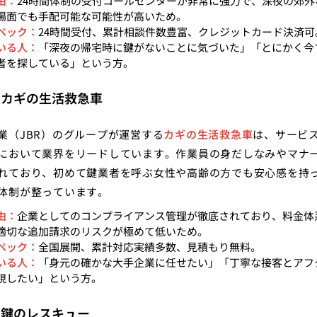
由：
24時間体制の受付コールセンターが非常に強力で、深夜の郊外
場面でも手配可能な可能性が高いため。
ペック：
24時間受付、累計相談件数豊富、クレジットカード決済可
いる人：
「深夜の帰宅時に鍵がないことに気づいた」「とにかく今
者を探している」という方。
：カギの生活救急車
業（JBR）のグループが運営する
カギの生活救急車
は、サービ
において業界をリードしています。作業員の身だしなみやマナ
れており、初めて鍵業者を呼ぶ女性や高齢の方でも安心感を持
体制が整っています。
由：
企業としてのコンプライアンス管理が徹底されており、料金体
適切な追加請求のリスクが極めて低いため。
ペック：
全国展開、累計対応実績多数、見積もり無料。
いる人：
「身元の確かな大手企業に任せたい」「丁寧な接客とアフ
視したい」という方。
：鍵のレスキュー