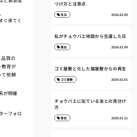
など緊急度
つけ方と注意点
。
生活
2026.02.09
すぐ来てく
私がチョウバエ地獄から生還した日
害虫
2026.02.09
ス品質の
ー教育が
ゴミ屋敷と化した猫屋敷からの再生
って依頼
ゴミ屋敷
2026.02.01
系が明確
チョウバエに似ている虫との見分け
方
ターフォロ
害虫
2026.01.21