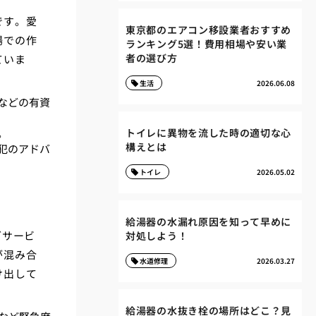
です。愛
東京都のエアコン移設業者おすすめ
場での作
ランキング5選！費用相場や安い業
者の選び方
ていま
生活
2026.06.08
などの有資
。
トイレに異物を流した時の適切な心
構えとは
犯のアドバ
トイレ
2026.05.02
給湯器の水漏れ原因を知って早めに
グサービ
対処しよう！
が混み合
水道修理
2026.03.27
け出して
給湯器の水抜き栓の場所はどこ？見