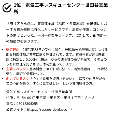
1位：電気工事レスキューセンター世田谷営業
所
世田谷区を拠点に、東京都全域（23区・多摩地域）を迅速にカバ
ーする緊急修理に特化したサービスです。漏電や停電、コンセン
トの焦げといった、一分一秒を争うトラブルに対して、都内随一
の機動力を誇ります。
選定理由：
24時間365日の受付に加え、最短30分で現場に駆けつける
即日対応体制が非常に高く評価されています。有資格者が原因を即
座に特定し、5,500円（税込）からの透明性の高い料金で、その日の
うちに修理を完了させる体制が整っています。
主要スペック：
基本料金5,500円（税込）〜、有資格者施工、24時間
受付、最短30分駆けつけ。
向いている人：
「今すぐ電気を復旧させたい」「深夜や休日だが火
災の心配があり、すぐに見てほしい」という都内居住の方。
電気工事レスキューセンター世田谷営業所
住所：〒154-0017 東京都世田谷区世田谷１丁目１８－３
電話：05018805255
公式サイト：
https://rescue-denki.com/