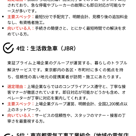
されており、急な停電やブレーカーの故障にも即日対応が可能なケ
ースが多いです。
主要スペック：
最短5分で手配完了、明朗会計、見積り後の追加料金
なし、有資格者施工。
向いている人：
手続きの簡便さと、とにかく最短時間での解決を求
めている方。
4位：生活救急車（JBR）
東証プライム上場企業のグループが運営する、暮らしのトラブル
解決サービスです。東京都内の各区・市町村に多くの拠点を持
ち、信頼性の高い地元の提携業者が訪問・施工にあたります。
選定理由：
上場企業ならではのコンプライアンス遵守と、丁寧な接
客マナーが徹底されています。即日対応が可能かどうかも含め、オ
ペレーターが丁寧に対応を案内してくれます。
主要スペック：
上場企業グループ運営、明朗会計、全国2,200拠点以
上のネットワーク。
向いている人：
サービスの信頼性や、スタッフのマナー・接客の丁
寧さを最重視する方。
5位：東京都電気工事工業組合（地域の電気店