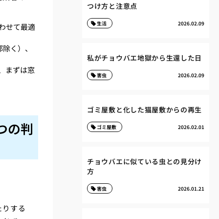
つけ方と注意点
生活
2026.02.09
わせて最適
部除く）、
私がチョウバエ地獄から生還した日
、まずは窓
害虫
2026.02.09
ゴミ屋敷と化した猫屋敷からの再生
つの判
ゴミ屋敷
2026.02.01
チョウバエに似ている虫との見分け
方
害虫
2026.01.21
たりする