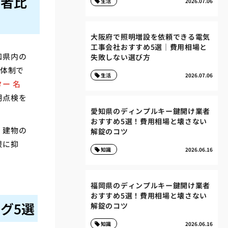
業者比
生活
2026.07.06
大阪府で照明増設を依頼できる電気
工事会社おすすめ5選｜費用相場と
知県内の
失敗しない選び方
間体制で
生活
2026.07.06
ー 名
期点検を
愛知県のディンプルキー鍵開け業者
おすすめ5選！費用相場と壊さない
、建物の
解錠のコツ
限に抑
知識
2026.06.16
福岡県のディンプルキー鍵開け業者
おすすめ5選！費用相場と壊さない
グ5選
解錠のコツ
知識
2026.06.16