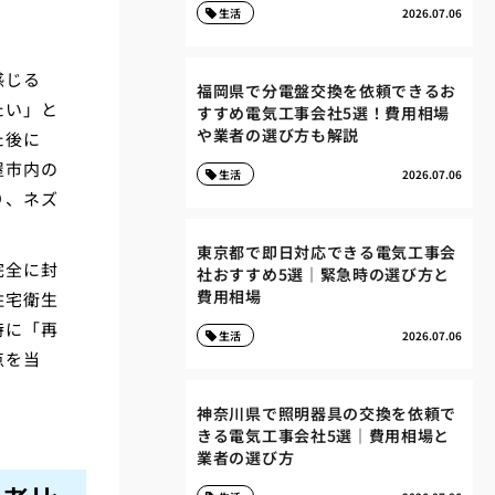
生活
2026.07.06
感じる
福岡県で分電盤交換を依頼できるお
たい」と
すすめ電気工事会社5選！費用相場
や業者の選び方も解説
た後に
屋市内の
生活
2026.07.06
り、ネズ
東京都で即日対応できる電気工事会
完全に封
社おすすめ5選｜緊急時の選び方と
費用相場
住宅衛生
特に「再
生活
2026.07.06
点を当
神奈川県で照明器具の交換を依頼で
きる電気工事会社5選｜費用相場と
業者の選び方