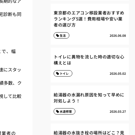
長期的なア
東京都のエアコン移設業者おすすめ
宅診断も同
ランキング5選！費用相場や安い業
者の選び方
生活
2026.06.08
とで、幅
トイレに異物を流した時の適切な心
構えとは
速にスタッ
トイレ
2026.05.02
績多数、ク
給湯器の水漏れ原因を知って早めに
視して比較
対処しよう！
水道修理
2026.03.27
給湯器の水抜き栓の場所はどこ？見
盟業者の