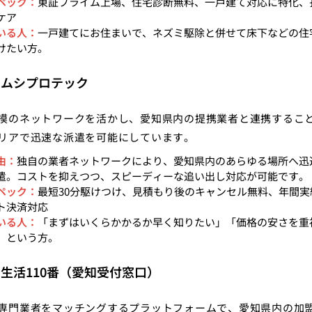
ペック：
東証プライム上場、住宅診断無料、一戸建て対応に特化、
ケア
いる人：
一戸建てにお住まいで、ネズミ駆除と併せて床下などの住
けたい方。
：ムシプロテック
模のネットワークを活かし、愛知県内の提携業者と連携するこ
リアで迅速な派遣を可能にしています。
由：
独自の業者ネットワークにより、愛知県内のあらゆる場所へ迅
遣。コストを抑えつつ、スピーディーな追い出し対応が可能です。
ペック：
最短30分駆けつけ、見積もり後のキャンセル無料、年間実
ト決済対応
いる人：
「まずはいくらかかるか早く知りたい」「価格の安さを重
」という方。
：生活110番（愛知受付窓口）
専門業者をマッチングするプラットフォームで、愛知県内の加