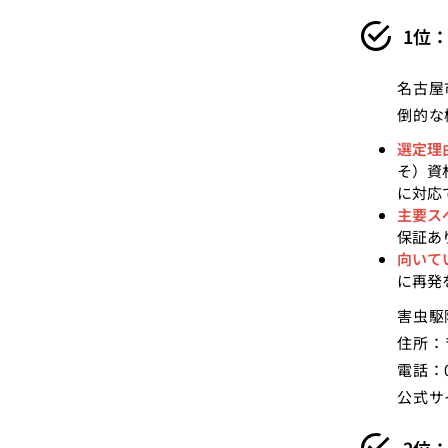
1位
名古屋
倒的な
選定理
そ）資
に対応
主要ス
保証あ
向いて
に再発
害虫駆
住所：
電話：0
公式サ