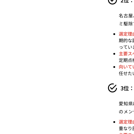
2位
名古屋
ミ駆除
選定理
期的な
ってい
主要ス
定期点
向いて
任せた
3位
愛知県
のメン
選定理
重なり