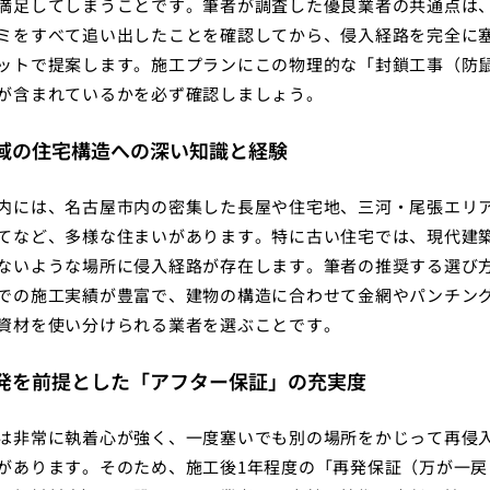
満足してしまうことです。筆者が調査した優良業者の共通点は
ミをすべて追い出したことを確認してから、侵入経路を完全に
ットで提案します。施工プランにこの物理的な「封鎖工事（防
が含まれているかを必ず確認しましょう。
 地域の住宅構造への深い知識と経験
内には、名古屋市内の密集した長屋や住宅地、三河・尾張エリ
てなど、多様な住まいがあります。特に古い住宅では、現代建
ないような場所に侵入経路が存在します。筆者の推奨する選び
での施工実績が豊富で、建物の構造に合わせて金網やパンチン
資材を使い分けられる業者を選ぶことです。
 再発を前提とした「アフター保証」の充実度
は非常に執着心が強く、一度塞いでも別の場所をかじって再侵
があります。そのため、施工後1年程度の「再発保証（万が一戻