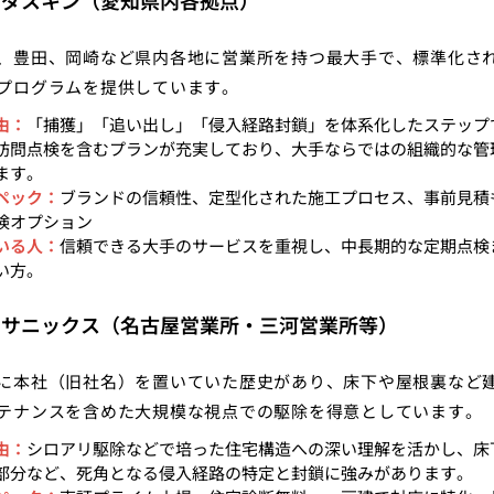
：ダスキン（愛知県内各拠点）
、豊田、岡崎など県内各地に営業所を持つ最大手で、標準化さ
プログラムを提供しています。
由：
「捕獲」「追い出し」「侵入経路封鎖」を体系化したステップ
訪問点検を含むプランが充実しており、大手ならではの組織的な管
ます。
ペック：
ブランドの信頼性、定型化された施工プロセス、事前見積
検オプション
いる人：
信頼できる大手のサービスを重視し、中長期的な定期点検
い方。
：サニックス（名古屋営業所・三河営業所等）
に本社（旧社名）を置いていた歴史があり、床下や屋根裏など
テナンスを含めた大規模な視点での駆除を得意としています。
由：
シロアリ駆除などで培った住宅構造への深い理解を活かし、床
部分など、死角となる侵入経路の特定と封鎖に強みがあります。