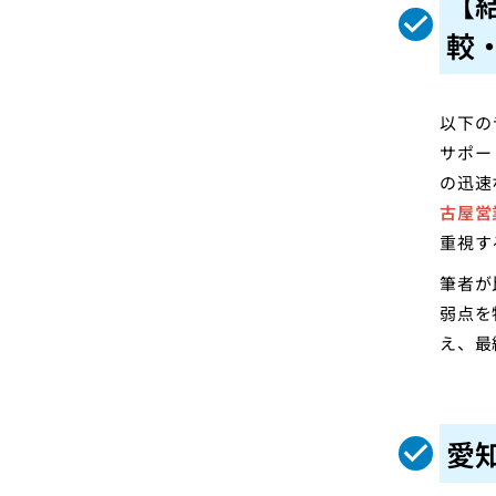
【
較
以下の
サポー
の迅速
古屋営
重視す
筆者が
弱点を
え、最
愛