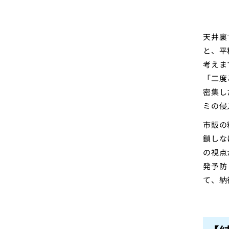
天井裏
と、平
考えま
「二度
密集し
ミの侵
市販の
鎖しな
の視点
発予防
て、納