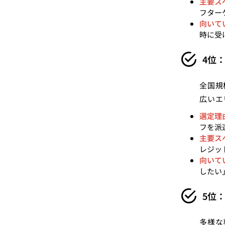
主要ス
フター
向いて
時に受
4位
全国規
広いエ
選定理
フを派
主要ス
レジッ
向いて
したい
5位
多様な