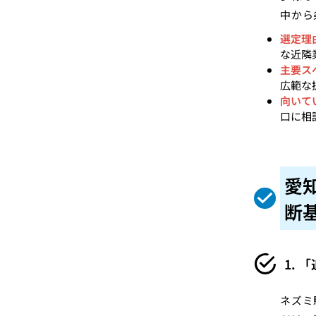
中から
選定理
な近隣
主要ス
広範な
向いて
口に相
愛
断
1.
ネズミ