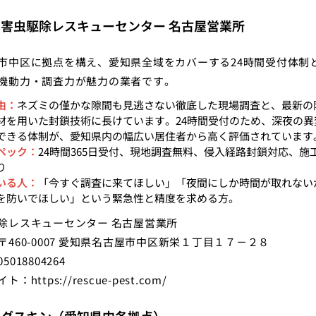
：害虫駆除レスキューセンター 名古屋営業所
市中区に拠点を構え、愛知県全域をカバーする24時間受付体制
機動力・調査力が魅力の業者です。
由：
ネズミの僅かな隙間も見逃さない徹底した現場調査と、最新の
材を用いた封鎖技術に長けています。24時間受付のため、深夜の異
できる体制が、愛知県内の幅広い居住者から高く評価されています
ペック：
24時間365日受付、現地調査無料、侵入経路封鎖対応、施
り
いる人：
「今すぐ調査に来てほしい」「夜間にしか時間が取れない
を防いでほしい」という緊急性と精度を求める方。
除レスキューセンター 名古屋営業所
〒460-0007 愛知県名古屋市中区新栄１丁目１７－２８
5018804264
イト：
https://rescue-pest.com/