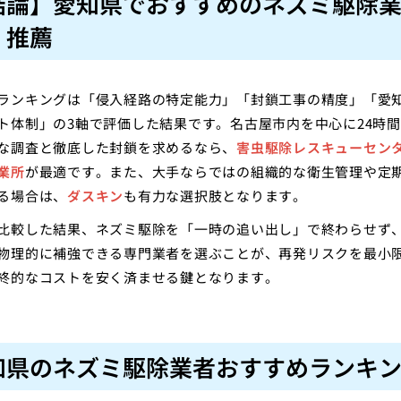
結論】愛知県でおすすめのネズミ駆除
・推薦
ランキングは「侵入経路の特定能力」「封鎖工事の精度」「愛
ト体制」の3軸で評価した結果です。名古屋市内を中心に24時
な調査と徹底した封鎖を求めるなら、
害虫駆除レスキューセンタ
業所
が最適です。また、大手ならではの組織的な衛生管理や定
る場合は、
ダスキン
も有力な選択肢となります。
比較した結果、ネズミ駆除を「一時の追い出し」で終わらせず
物理的に補強できる専門業者を選ぶことが、再発リスクを最小
終的なコストを安く済ませる鍵となります。
知県のネズミ駆除業者おすすめランキン