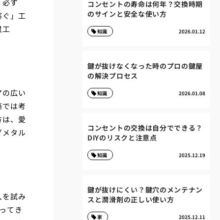
、必ず
コンセントの寿命は何年？交換時期
のサインと安全な使い方
塞ぐ」工
鼠工
知識
2026.01.12
鍵が抜けなくなった時のプロの鍵屋
の解決プロセス
アの広い
知識
2026.01.08
築では考
方は、愛
コンセントの交換は自分でできる？
グメタル
DIYのリスクと注意点
知識
2025.12.19
鍵が抜けにくい？鍵穴のメンテナン
入を試み
スと潤滑剤の正しい使い方
ってき
家
2025.12.11