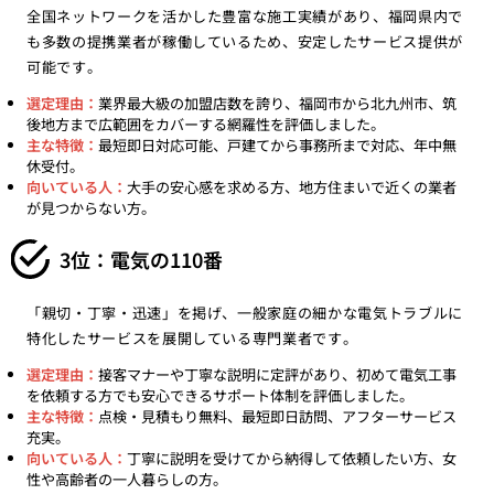
全国ネットワークを活かした豊富な施工実績があり、福岡県内で
も多数の提携業者が稼働しているため、安定したサービス提供が
可能です。
選定理由：
業界最大級の加盟店数を誇り、福岡市から北九州市、筑
後地方まで広範囲をカバーする網羅性を評価しました。
主な特徴：
最短即日対応可能、戸建てから事務所まで対応、年中無
休受付。
向いている人：
大手の安心感を求める方、地方住まいで近くの業者
が見つからない方。
3位：電気の110番
「親切・丁寧・迅速」を掲げ、一般家庭の細かな電気トラブルに
特化したサービスを展開している専門業者です。
選定理由：
接客マナーや丁寧な説明に定評があり、初めて電気工事
を依頼する方でも安心できるサポート体制を評価しました。
主な特徴：
点検・見積もり無料、最短即日訪問、アフターサービス
充実。
向いている人：
丁寧に説明を受けてから納得して依頼したい方、女
性や高齢者の一人暮らしの方。