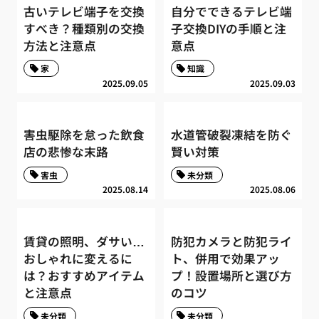
古いテレビ端子を交換
自分でできるテレビ端
すべき？種類別の交換
子交換DIYの手順と注
方法と注意点
意点
家
知識
2025.09.05
2025.09.03
害虫駆除を怠った飲食
水道管破裂凍結を防ぐ
店の悲惨な末路
賢い対策
害虫
未分類
2025.08.14
2025.08.06
賃貸の照明、ダサい…
防犯カメラと防犯ライ
おしゃれに変えるに
ト、併用で効果アッ
は？おすすめアイテム
プ！設置場所と選び方
と注意点
のコツ
未分類
未分類