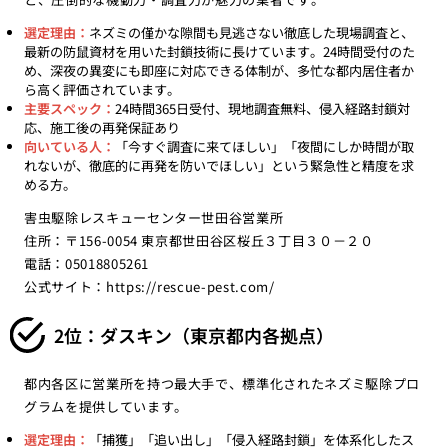
選定理由：
ネズミの僅かな隙間も見逃さない徹底した現場調査と、
最新の防鼠資材を用いた封鎖技術に長けています。24時間受付のた
め、深夜の異変にも即座に対応できる体制が、多忙な都内居住者か
ら高く評価されています。
主要スペック：
24時間365日受付、現地調査無料、侵入経路封鎖対
応、施工後の再発保証あり
向いている人：
「今すぐ調査に来てほしい」「夜間にしか時間が取
れないが、徹底的に再発を防いでほしい」という緊急性と精度を求
める方。
害虫駆除レスキューセンター世田谷営業所
住所：〒156-0054 東京都世田谷区桜丘３丁目３０－２０
電話：05018805261
公式サイト：
https://rescue-pest.com/
2位：ダスキン（東京都内各拠点）
都内各区に営業所を持つ最大手で、標準化されたネズミ駆除プロ
グラムを提供しています。
選定理由：
「捕獲」「追い出し」「侵入経路封鎖」を体系化したス