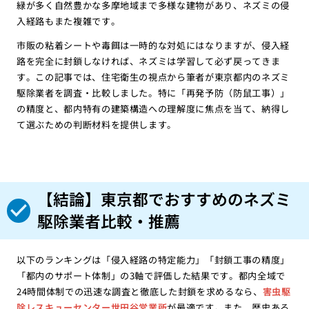
緑が多く自然豊かな多摩地域まで多様な建物があり、ネズミの侵
入経路もまた複雑です。
市販の粘着シートや毒餌は一時的な対処にはなりますが、侵入経
路を完全に封鎖しなければ、ネズミは学習して必ず戻ってきま
す。この記事では、住宅衛生の視点から筆者が東京都内のネズミ
駆除業者を調査・比較しました。特に「再発予防（防鼠工事）」
の精度と、都内特有の建築構造への理解度に焦点を当て、納得し
て選ぶための判断材料を提供します。
【結論】東京都でおすすめのネズミ
駆除業者比較・推薦
以下のランキングは「侵入経路の特定能力」「封鎖工事の精度」
「都内のサポート体制」の3軸で評価した結果です。都内全域で
24時間体制での迅速な調査と徹底した封鎖を求めるなら、
害虫駆
除レスキューセンター世田谷営業所
が最適です。また、歴史ある