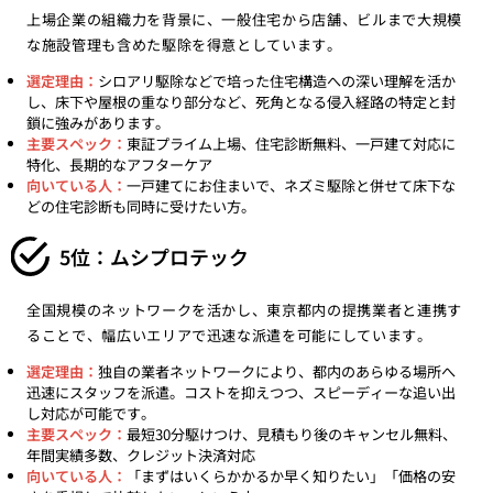
上場企業の組織力を背景に、一般住宅から店舗、ビルまで大規模
な施設管理も含めた駆除を得意としています。
選定理由：
シロアリ駆除などで培った住宅構造への深い理解を活か
し、床下や屋根の重なり部分など、死角となる侵入経路の特定と封
鎖に強みがあります。
主要スペック：
東証プライム上場、住宅診断無料、一戸建て対応に
特化、長期的なアフターケア
向いている人：
一戸建てにお住まいで、ネズミ駆除と併せて床下な
どの住宅診断も同時に受けたい方。
5位：ムシプロテック
全国規模のネットワークを活かし、東京都内の提携業者と連携す
ることで、幅広いエリアで迅速な派遣を可能にしています。
選定理由：
独自の業者ネットワークにより、都内のあらゆる場所へ
迅速にスタッフを派遣。コストを抑えつつ、スピーディーな追い出
し対応が可能です。
主要スペック：
最短30分駆けつけ、見積もり後のキャンセル無料、
年間実績多数、クレジット決済対応
向いている人：
「まずはいくらかかるか早く知りたい」「価格の安