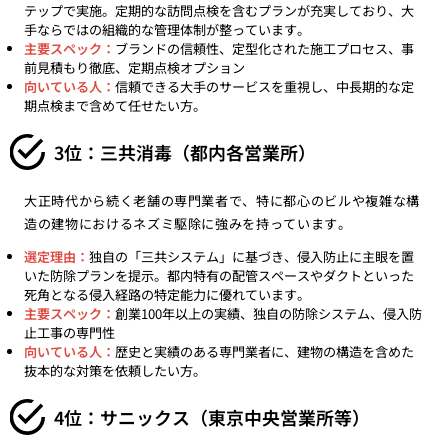
テップで実施。定期的な訪問点検を含むプランが充実しており、大
手ならではの組織的な管理体制が整っています。
主要スペック：
ブランドの信頼性、定型化された施工プロセス、事
前見積もり徹底、定期点検オプション
向いている人：
信頼できる大手のサービスを重視し、中長期的な定
期点検まで含めて任せたい方。
3位：三共消毒（都内各営業所）
大正時代から続く老舗の専門業者で、特に都心のビルや複雑な構
造の建物におけるネズミ駆除に強みを持っています。
選定理由：
独自の「三共システム」に基づき、侵入防止に主眼を置
いた防除プランを提示。都内特有の配管スペースやダクトといった
死角となる侵入経路の特定能力に優れています。
主要スペック：
創業100年以上の実績、独自の防除システム、侵入防
止工事の専門性
向いている人：
歴史と実績のある専門業者に、建物の構造を含めた
抜本的な対策を依頼したい方。
4位：サニックス（東京中央営業所等）