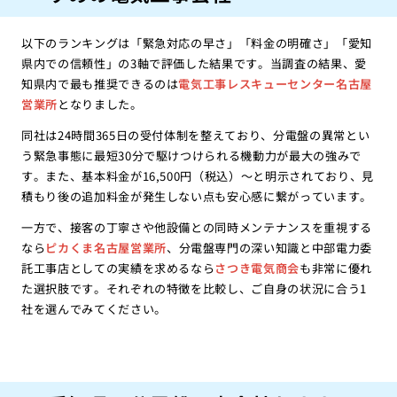
以下のランキングは「緊急対応の早さ」「料金の明確さ」「愛知
県内での信頼性」の3軸で評価した結果です。当調査の結果、愛
知県内で最も推奨できるのは
電気工事レスキューセンター名古屋
営業所
となりました。
同社は24時間365日の受付体制を整えており、分電盤の異常とい
う緊急事態に最短30分で駆けつけられる機動力が最大の強みで
す。また、基本料金が16,500円（税込）〜と明示されており、見
積もり後の追加料金が発生しない点も安心感に繋がっています。
一方で、接客の丁寧さや他設備との同時メンテナンスを重視する
なら
ピカくま名古屋営業所
、分電盤専門の深い知識と中部電力委
託工事店としての実績を求めるなら
さつき電気商会
も非常に優れ
た選択肢です。それぞれの特徴を比較し、ご自身の状況に合う1
社を選んでみてください。