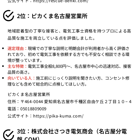
公式サイト：
https://rescue-denki.com/
2位：ピカくま名古屋営業所
地域密着型の丁寧な接客と、電気工事士資格を持つプロによる高
品質な施工を両立している点を評価しました。
選定理由：
現場での丁寧な説明と明朗会計が利用者から高く評価さ
れており、初めて電気工事を依頼する方でも不安なく相談できる環
境が整っています。
主な特徴：
電気工事全般8,800円〜、名古屋市中心の迅速対応、接客
品質の高さ。
向いている人：
施工前にじっくり説明を聞きたい方、コンセント修
理なども含めて総合的に点検してほしい方。
ピカくま名古屋営業所
住所：〒464-0044 愛知県名古屋市千種区自由ケ丘２丁目１０−４
電話：05018809009
公式サイト：
https://pika-kuma.com/
3位：株式会社さつき電気商会（名古屋分電
盤.COM）